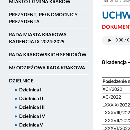
Strona Gł
MIASTO I GMINA KRAKÓW
UCHWA
PREZYDENT, PEŁNOMOCNICY
PREZYDENTA
DOKUMENT
RADA MIASTA KRAKOWA
KADENCJA IX 2024-2029
RADA KRAKOWSKICH SENIORÓW
8 kadencja 
MŁODZIEŻOWA RADA KRAKOWA
DZIELNICE
Posiedzenie n
XCI/2022
Dzielnica I
XC/2022
Dzielnica II
LXXXIX/2022
Dzielnica III
LXXXVIII/20
Dzielnica IV
LXXXVII/202
Dzielnica V
LXXXVI/202