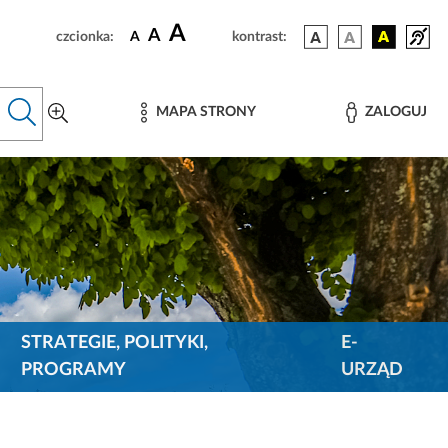
A
A
czcionka:
A
kontrast:
MAPA STRONY
ZALOGUJ
STRATEGIE, POLITYKI,
E-
PROGRAMY
URZĄD