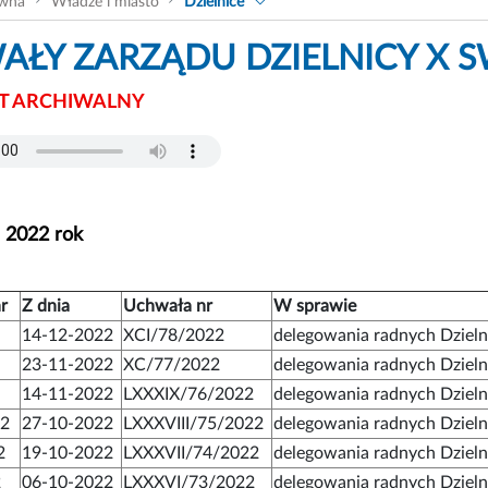
ówna
Władze i miasto
Dzielnice
ŁY ZARZĄDU DZIELNICY X S
 ARCHIWALNY
- 2022 rok
r
Z dnia
Uchwała nr
W sprawie
14-12-2022
XCI/78/2022
delegowania radnych Dziel
23-11-2022
XC/77/2022
delegowania radnych Dziel
14-11-2022
LXXXIX/76/2022
delegowania radnych Dziel
22
27-10-2022
LXXXVIII/75/2022
delegowania radnych Dziel
2
19-10-2022
LXXXVII/74/2022
delegowania radnych Dziel
2
06-10-2022
LXXXVI/73/2022
delegowania radnych Dziel