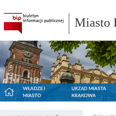
Miasto
WŁADZE I
URZĄD MIASTA
MIASTO
KRAKOWA