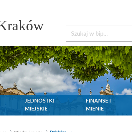
 Kraków
Szukaj w bip
JEDNOSTKI
FINANSE I
MIEJSKIE
MIENIE