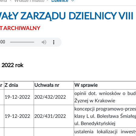
ówna
Władze i miasto
Dzielnice
ŁY ZARZĄDU DZIELNICY VIII 
 ARCHIWALNY
- 2022 rok
r
Z dnia
Uchwała nr
W sprawie
opinii dot. wniosków o budow
19-12-2022
202/432/2022
Żyznej w Krakowie
koncepcji programowo-prze
19-12-2022
202/431/2022
klasy L ul. Bolesława Śmiał
ul. Benedyktyńskiej
ustalenia lokalizacji inwes