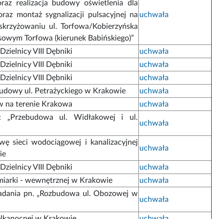
raz realizacja budowy oświetlenia dla
oraz montaż sygnalizacji pulsacyjnej na
uchwała
 skrzyżowaniu ul. Torfowa/Kobierzyńska
sowym Torfowa (kierunek Babińskiego)”
zielnicy VIII Dębniki
uchwała
zielnicy VIII Dębniki
uchwała
zielnicy VIII Dębniki
uchwała
udowy ul. Petrażyckiego w Krakowie
uchwała
ów na terenie Krakowa
uchwała
.: „Przebudowa ul. Widłakowej i ul.
uchwała
wę sieci wodociągowej i kanalizacyjnej
uchwała
ie
zielnicy VIII Dębniki
uchwała
emiarki - wewnętrznej w Krakowie
uchwała
zadania pn. „Rozbudowa ul. Obozowej w
uchwała
elkanocnej w Krakowie
uchwała