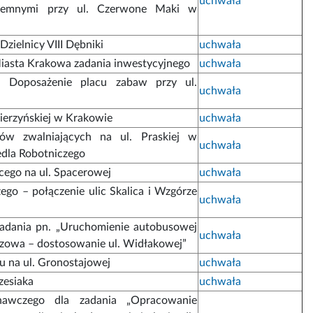
uchwała
ziemnymi przy ul. Czerwone Maki w
zielnicy VIII Dębniki
uchwała
asta Krakowa zadania inwestycyjnego
uchwała
.: Doposażenie placu zabaw przy ul.
uchwała
ierzyńskiej w Krakowie
uchwała
w zwalniających na ul. Praskiej w
uchwała
edla Robotniczego
cego na ul. Spacerowej
uchwała
ego – połączenie ulic Skalica i Wzgórze
uchwała
zadania pn. „Uruchomienie autobusowej
uchwała
dzowa – dostosowanie ul. Widłakowej”
u na ul. Gronostajowej
uchwała
zesiaka
uchwała
nawczego dla zadania „Opracowanie