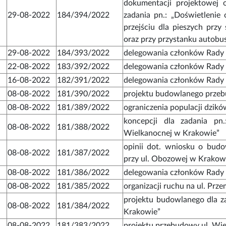
dokumentacji projektowej o
29-08-2022
184/394/2022
zadania pn.: „Doświetlenie 
przejściu dla pieszych przy
oraz przy przystanku autobu
29-08-2022
184/393/2022
delegowania członków Rady D
22-08-2022
183/392/2022
delegowania członków Rady D
16-08-2022
182/391/2022
delegowania członków Rady D
08-08-2022
181/390/2022
projektu budowlanego przeb
08-08-2022
181/389/2022
ograniczenia populacji dzik
koncepcji dla zadania pn
08-08-2022
181/388/2022
Wielkanocnej w Krakowie”
opinii dot. wniosku o budo
08-08-2022
181/387/2022
przy ul. Obozowej w Krakow
08-08-2022
181/386/2022
delegowania członków Rady D
08-08-2022
181/385/2022
organizacji ruchu na ul. Prz
projektu budowlanego dla 
08-08-2022
181/384/2022
Krakowie”
08-08-2022
181/383/2022
projektu przebudowy ul. Wi