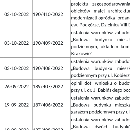
projektu zagospodarowan
obiektów małej architek
03-10-2022
190/410/2022
modernizacji ogródka jordan
ew. Podgórze, Dzielnica VIII 
ustalenia warunków zabudow
„Budowa budynku mieszk
03-10-2022
190/409/2022
podziemnym, układem komun
Krakowie”
ustalenia warunków zabudow
03-10-2022
190/408/2022
„Budowa budynku mieszk
podziemnym przy ul. Kobierz
opinii dot. wniosku o budo
26-09-2022
189/407/2022
przy ul. dr. J. Babińskiego b
ustalenia warunków zabudow
19-09-2022
187/406/2022
„Budowa budynku mieszka
garażem podziemnym przy u
ustalenia warunków zabudow
„Budowa dwóch budynków