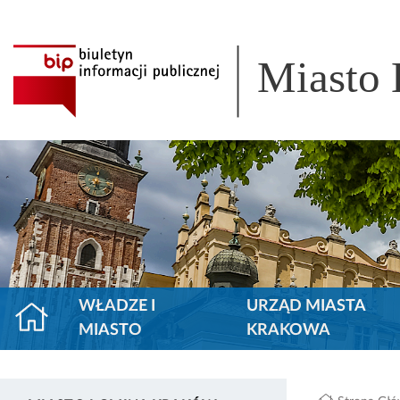
Miasto
WŁADZE I
URZĄD MIASTA
MIASTO
KRAKOWA