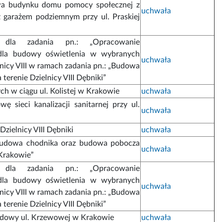
wa budynku domu pomocy społecznej z
uchwała
z garażem podziemnym przy ul. Praskiej
 dla zadania pn.: „Opracowanie
 dla budowy oświetlenia w wybranych
uchwała
elnicy VIII w ramach zadania pn.: „Budowa
 terenie Dzielnicy VIII Dębniki”
h w ciągu ul. Kolistej w Krakowie
uchwała
ę sieci kanalizacji sanitarnej przy ul.
uchwała
zielnicy VIII Dębniki
uchwała
 „Budowa chodnika oraz budowa pobocza
uchwała
 Krakowie”
 dla zadania pn.: „Opracowanie
 dla budowy oświetlenia w wybranych
uchwała
elnicy VIII w ramach zadania pn.: „Budowa
 terenie Dzielnicy VIII Dębniki”
udowy ul. Krzewowej w Krakowie
uchwała