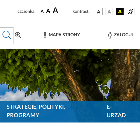
A
A
czcionka:
A
kontrast:
MAPA STRONY
ZALOGUJ
STRATEGIE, POLITYKI,
E-
PROGRAMY
URZĄD