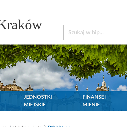
 Kraków
Szukaj w bip
JEDNOSTKI
FINANSE I
MIEJSKIE
MIENIE