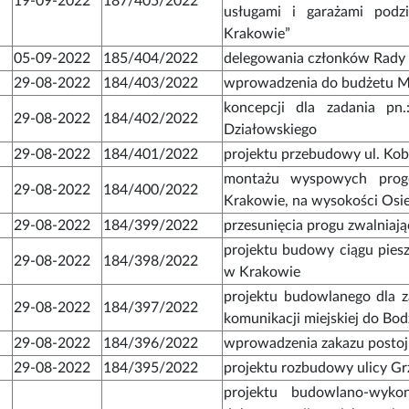
19-09-2022
187/405/2022
usługami i garażami pod
Krakowie”
05-09-2022
185/404/2022
delegowania członków Rady D
29-08-2022
184/403/2022
wprowadzenia do budżetu Mi
koncepcji dla zadania pn
29-08-2022
184/402/2022
Działowskiego
29-08-2022
184/401/2022
projektu przebudowy ul. Kob
montażu wyspowych progó
29-08-2022
184/400/2022
Krakowie, na wysokości Osi
29-08-2022
184/399/2022
przesunięcia progu zwalniają
projektu budowy ciągu piesz
29-08-2022
184/398/2022
w Krakowie
projektu budowlanego dla 
29-08-2022
184/397/2022
komunikacji miejskiej do Bo
29-08-2022
184/396/2022
wprowadzenia zakazu postoj
29-08-2022
184/395/2022
projektu rozbudowy ulicy Gr
projektu budowlano-wyko