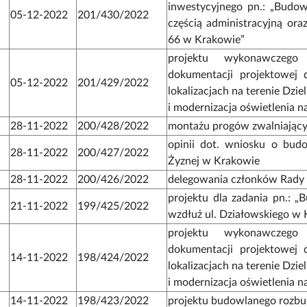
inwestycyjnego pn.: „Budo
05-12-2022
201/430/2022
częścią administracyjną ora
66 w Krakowie”
projektu wykonawczego
dokumentacji projektowej
05-12-2022
201/429/2022
lokalizacjach na terenie Dzi
i modernizacja oświetlenia na
28-11-2022
200/428/2022
montażu progów zwalniającyc
opinii dot. wniosku o budow
28-11-2022
200/427/2022
Żyznej w Krakowie
28-11-2022
200/426/2022
delegowania członków Rady D
projektu dla zadania pn.:
21-11-2022
199/425/2022
wzdłuż ul. Działowskiego w
projektu wykonawczego
dokumentacji projektowej
14-11-2022
198/424/2022
lokalizacjach na terenie Dzi
i modernizacja oświetlenia na
14-11-2022
198/423/2022
projektu budowlanego rozb