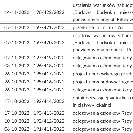
ustalenia warunków zabudow
14-11-2022
198/422/2022
„Budowa budynku mieszk
podziemnym przy ul. Piltza 
07-11-2022
197/421/2022
przedłużenia linii nr 176
ustalenia warunków zabudow
07-11-2022
197/420/2022
„Budowa budynku mieszk
podziemnym w rejonie ul. Ru
07-11-2022
197/419/2022
delegowania członków Rady D
03-11-2022
196/418/2022
delegowania członków Rady D
26-10-2022
195/417/2022
projektu budowlanego przeb
26-10-2022
195/416/2022
projektu przebudowy fragme
26-10-2022
195/415/2022
delegowania członków Rady D
opinii dotyczącej wniosku o 
17-10-2022
193/414/2022
inicjatywy lokalnej
17-10-2022
193/413/2022
delegowania członków Rady D
10-10-2022
192/412/2022
delegowania członków Rady D
06-10-2022
191/411/2022
delegowania członków Rady D