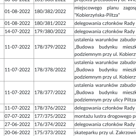
miejscowego planu zagos
01-08-2022
180/382/2022
"Kobierzyńska-Piltza"
01-08-2022
180/381/2022
delegowania członków Rady D
14-07-2022
179/380/2022
delegowania członków Rady D
ustalenia warunków zabudow
11-07-2022
178/379/2022
„Budowa budynku mieszk
podziemnym przy ul. Kobierz
ustalenia warunków zabudow
11-07-2022
178/378/2022
„Budowa budynku mieszk
podziemnym przy ul. Kobierz
ustalenia warunków zabudow
11-07-2022
178/377/2022
„Budowa budynku mieszk
podziemnym przy ulicy Pilt
11-07-2022
178/376/2022
delegowania członków Rady D
07-07-2022
177/375/2022
montażu lustra drogowego p
27-06-2022
176/374/2022
delegowania członków Rady D
20-06-2022
175/373/2022
skateparku przy ul. Zakrzowi