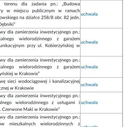
ia terenu dla zadania pn.: „Budowa
tury w miejscu publicznym w ramach
uchwała
owskiego na działce 258/8 obr. 82 jedn.
Dębniki”
y dla zamierzenia inwestycyjnego pn.:
alnego wielorodzinnego z garażem
uchwała
ikacyjnym przy ul. Kobierzyńskiej w
y dla zamierzenia inwestycyjnego pn.:
alnego wielorodzinnego z garażem
uchwała
yńskiej w Krakowie”
wę sieci wodociągowej i kanalizacyjnej
uchwała
ocznej w Krakowie
y dla zamierzenia inwestycyjnego pn.:
lnego wielorodzinnego z usługami i
uchwała
l. Czerwone Maki w Krakowie”
y dla zamierzenia inwestycyjnego pn.:
 mieszkalnych wielorodzinnych z