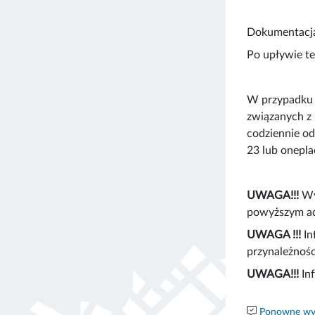
Dokumentacja
Po upływie t
W przypadku p
związanych z 
codziennie od
23 lub onepla
UWAGA!!!
Wyj
powyższym ad
UWAGA !!!
In
przynależnośc
UWAGA!!!
In
Ponowne wyk