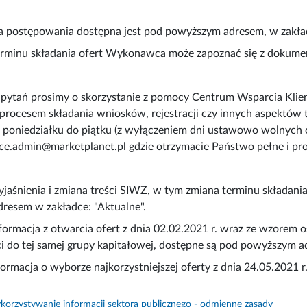
 postępowania dostępna jest pod powyższym adresem, w zakła
erminu składania ofert Wykonawca może zapoznać się z dokumen
ytań prosimy o skorzystanie z pomocy Centrum Wsparcia Klienta
procesem składania wniosków, rejestracji czy innych aspektów
 poniedziałku do piątku (z wyłączeniem dni ustawowo wolnych o
ce.admin@marketplanet.pl gdzie otrzymacie Państwo pełne i pro
aśnienia i zmiana treści SIWZ, w tym zmiana terminu składania 
resem w zakładce: "Aktualne".
formacja z otwarcia ofert z dnia 02.02.2021 r. wraz ze wzorem
i do tej samej grupy kapitałowej, dostępne są pod powyższym ad
formacja o wyborze najkorzystniejszej oferty z dnia 24.05.2021
orzystywanie informacji sektora publicznego - odmienne zasady