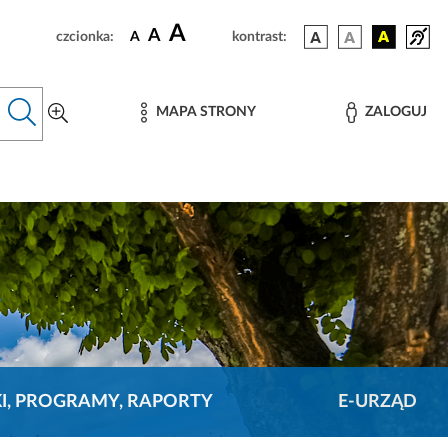
A
A
czcionka:
A
kontrast:
MAPA STRONY
ZALOGUJ
KI, PROGRAMY, RAPORTY
E-URZĄD