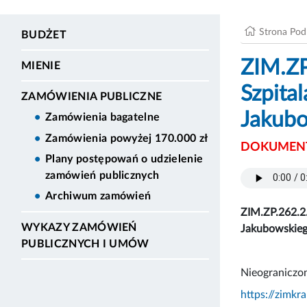
Strona Po
BUDŻET
ZIM.ZP
MIENIE
Szpita
ZAMÓWIENIA PUBLICZNE
Jakub
Zamówienia bagatelne
Zamówienia powyżej 170.000 zł
DOKUMENT
Plany postępowań o udzielenie
zamówień publicznych
Archiwum zamówień
ZIM.ZP.262.2
WYKAZY ZAMÓWIEŃ
Jakubowskie
PUBLICZNYCH I UMÓW
Nieograniczo
https://zimkr