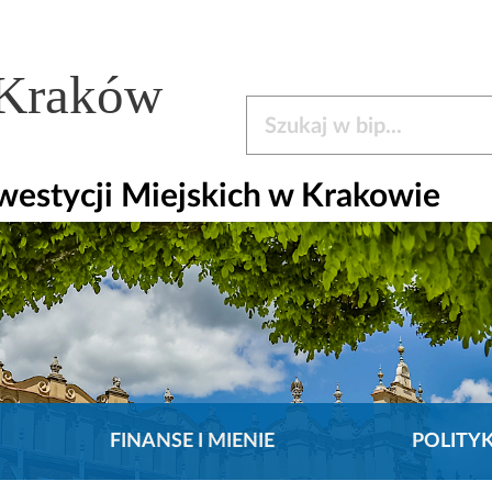
 Kraków
Szukaj w bip
estycji Miejskich w Krakowie
FINANSE I MIENIE
POLITY