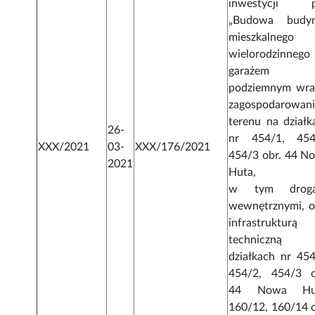
inwestycji p
„Budowa budy
mieszkalnego
wielorodzinneg
garażem
podziemnym wra
zagospodarowan
terenu na działk
26-
nr 454/1, 454
XXX/2021
03-
XXX/176/2021
454/3 obr. 44 N
2021
Huta,
w tym droga
wewnętrznymi, o
infrastrukturą
techniczną 
działkach nr 454
454/2, 454/3 o
44 Nowa Hut
160/12, 160/14 o