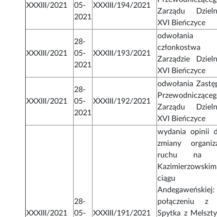
XXXIII/2021
05-
XXXIII/194/2021
Zarządu Dzieln
2021
XVI Bieńczyce
odwołania
28-
członkostwa
XXXIII/2021
05-
XXXIII/193/2021
Zarządzie Dzieln
2021
XVI Bieńczyce
odwołania Zastę
28-
Przewodniczące
XXXIII/2021
05-
XXXIII/192/2021
Zarządu Dzieln
2021
XVI Bieńczyce
wydania opinii d
zmiany organiza
ruchu na o
Kazimierzowski
ciągu u
Andegaweńskiej:
28-
połączeniu z 
XXXIII/2021
05-
XXXIII/191/2021
Spytka z Melszty