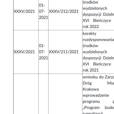
środków
01-
wydzielonych
XXXV/2021
07-
XXXV/212/2021
dyspozycji Dzieln
2021
XVI Bieńczyce
rok 2022
korekty
rozdysponowani
01-
środków
XXXV/2021
07-
XXXV/211/2021
wydzielonych
2021
dyspozycji Dzieln
XVI Bieńczyce
rok 2021
wniosku do Zarz
Dróg Mias
Krakowa
wprowadzenie
programu pn
„Program bud
sygnalizacji