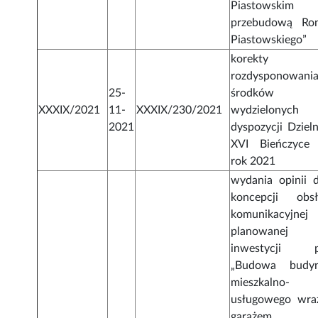
Piastowskim
przebudową Ro
Piastowskiego”
korekty
rozdysponowani
25-
środków
XXXIX/2021
11-
XXXIX/230/2021
wydzielonych
2021
dyspozycji Dzieln
XVI Bieńczyce
rok 2021
wydania opinii d
koncepcji obsł
komunikacyjnej
planowanej
inwestycji p
„Budowa budy
mieszkalno-
usługowego wra
garażem