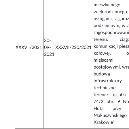
mieszkalnego
wielorodzinneg
usługami, z gara
podziemnym, wra
zagospodarowan
terenu: ciąg
30-
komunikacji piesz
XXXVII/2021
09-
XXXVII/220/2021
kołowej, or
2021
miejscami
postojowymi, wra
budową
infrastruktury
technicznej
terenie działki
74/2 obr. 9 N
Huta przy u
Makuszyńskieg
Krakowie"