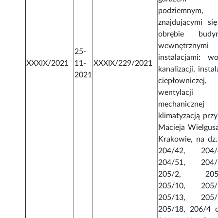
podziemnym,
znajdującymi si
obrębie budy
wewnętrznymi
25-
instalacjami: wo
XXXIX/2021
11-
XXXIX/229/2021
kanalizacji, instal
2021
ciepłowniczej,
wentylacji
mechaniczne
klimatyzacją przy
Macieja Wielgus
Krakowie, na dz.
204/42, 204/
204/51, 204/
205/2, 205/
205/10, 205/
205/13, 205/
205/18, 206/4 o