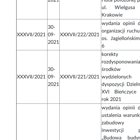
2021
Huta położonej p
ul. Wielgus
Krakowie
wydania opinii d
30-
organizacji ruchu
XXXVII/2021
09-
XXXVII/222/2021
os. Jagiellońskim
2021
6
korekty
rozdysponowani
30-
środków
XXXVII/2021
09-
XXXVII/221/2021
wydzielonych
2021
dyspozycji Dzieln
XVI Bieńczyce
rok 2021
wydania opinii d
ustalenia warun
zabudowy d
inwestycji p
„Budowa budy