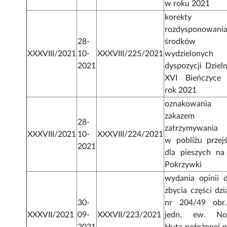
w roku 2021
korekty
rozdysponowani
28-
środków
XXXVIII/2021
10-
XXXVIII/225/2021
wydzielonych
2021
dyspozycji Dzieln
XVI Bieńczyce
rok 2021
oznakowania
zakazem
28-
zatrzymywania 
XXXVIII/2021
10-
XXXVIII/224/2021
w pobliżu przejś
2021
dla pieszych na 
Pokrzywki
wydania opinii d
zbycia części dzi
30-
nr 204/49 obr
XXXVII/2021
09-
XXXVII/223/2021
jedn. ew. N