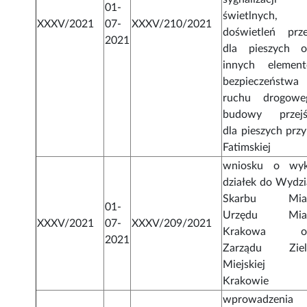
01-
świetlnych,
XXXV/2021
07-
XXXV/210/2021
doświetleń prze
2021
dla pieszych o
innych elemen
bezpieczeństwa
ruchu drogowe
budowy przejś
dla pieszych przy
Fatimskiej
wniosku o wy
działek do Wydzi
Skarbu Mias
01-
Urzędu Mias
XXXV/2021
07-
XXXV/209/2021
Krakowa or
2021
Zarządu Ziel
Miejskiej
Krakowie
wprowadzenia