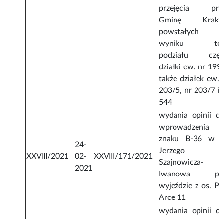
przejęcia pr
Gminę Krak
powstałych
wyniku te
podziału czę
działki ew. nr 19
także działek ew.
203/5, nr 203/7 i
544
wydania opinii d
wprowadzenia
znaku B-36 w 
24-
Jerzego
XXVIII/2021
02-
XXVIII/171/2021
Szajnowicza-
2021
Iwanowa pr
wyjeździe z os. P
Arce 11
wydania opinii d