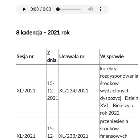
8 kadencja - 2021 rok
Z
Sesja nr
Uchwała nr
W sprawie
dnia
korekty
rozdysponowani
15-
środków
XL/2021
12-
XL/234/2021
wydzielonych
2021
dyspozycji Dzieln
XVI Bieńczyce
rok 2022
przeniesienia
15-
środków
XL/2021
12-
XL/233/2021
finansowych