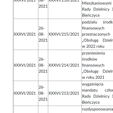
XXXVI/2021
08-
XXXVI/216/2021
Mieszkaniowymi
2021
Rady Dzielnicy 
Bieńczyce
podziału środ
26-
finansowych
XXXVI/2021
08-
XXXVI/215/2021
przeznaczonych
2021
„Obsługę Dzieln
w 2022 roku
przeniesienia
26-
środków
XXXVI/2021
08-
XXXVI/214/2021
finansowych
2021
„Obsługę Dzieln
w roku 2021
wygaśnięcia
26-
mandatu czło
XXXVI/2021
08-
XXXVI/213/2021
Rady Dzielnicy 
2021
Bieńczyce
rozdysponowani