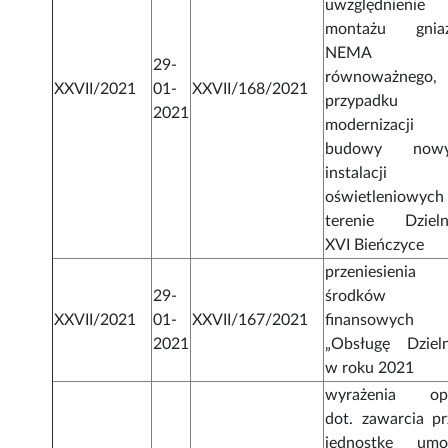
uwzględnienie
montażu gnia
NEMA l
29-
równoważnego
XXVII/2021
01-
XXVII/168/2021
przypadku
2021
modernizacji 
budowy nowy
instalacji
oświetleniowych
terenie Dzieln
XVI Bieńczyce
przeniesienia
29-
środków
XXVII/2021
01-
XXVII/167/2021
finansowych
2021
„Obsługę Dzieln
w roku 2021
wyrażenia opi
dot. zawarcia pr
jednostkę um