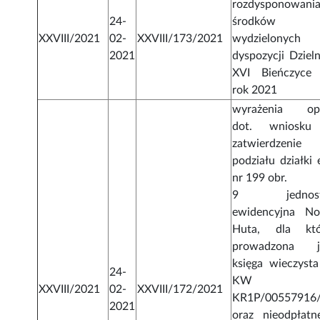
rozdysponowani
24-
środków
XXVIII/2021
02-
XXVIII/173/2021
wydzielonych
2021
dyspozycji Dzieln
XVI Bieńczyce
rok 2021
wyrażenia opi
dot. wniosk
zatwierdzenie
podziału działki 
nr 199 obr.
9 jednost
ewidencyjna N
Huta, dla któ
prowadzona j
księga wieczysta
24-
KW
XXVIII/2021
02-
XXVIII/172/2021
KR1P/00557916
2021
oraz nieodpłatn