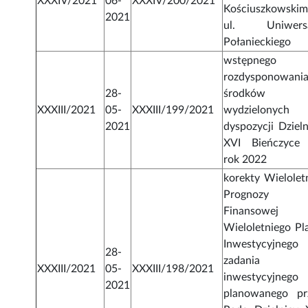
XXXIV/2021
06-
XXXIV/200/2021
Kościuszkowskim 
2021
ul. Uniwers
Połanieckiego
wstępnego
rozdysponowani
28-
środków
XXXIII/2021
05-
XXXIII/199/2021
wydzielonych
2021
dyspozycji Dzieln
XVI Bieńczyce
rok 2022
korekty Wieloletn
Prognozy
Finansowej
Wieloletniego Pl
Inwestycyjnego 
28-
zadania
XXXIII/2021
05-
XXXIII/198/2021
inwestycyjnego
2021
planowanego pr