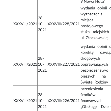
9 Nowa Huta”
wydania opinii d
wyznaczenia
28-
miejsca
XXXVIII/2021
10-
XXXVIII/228/2021
postojowego 
2021
służb miejskich
ul. Złoczowskiej
wydania opinii d
korekty rozwią
28-
drogowych
XXXVIII/2021
10-
XXXVIII/227/2021
poprawiających
2021
bezpieczeństwo
pieszych na 
Świętej Rodziny
przeniesienia
28-
środków
XXXVIII/2021
10-
XXXVIII/226/2021
finansowych
2021
„Obsługę Dzieln