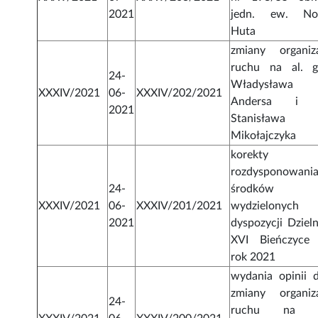
2021
jedn. ew. N
Huta
zmiany organiza
ruchu na al. g
24-
Władysława
XXXIV/2021
06-
XXXIV/202/2021
Andersa i u
2021
Stanisława
Mikołajczyka
korekty
rozdysponowani
24-
środków
XXXIV/2021
06-
XXXIV/201/2021
wydzielonych
2021
dyspozycji Dzieln
XVI Bieńczyce
rok 2021
wydania opinii d
zmiany organiza
24-
ruchu na o