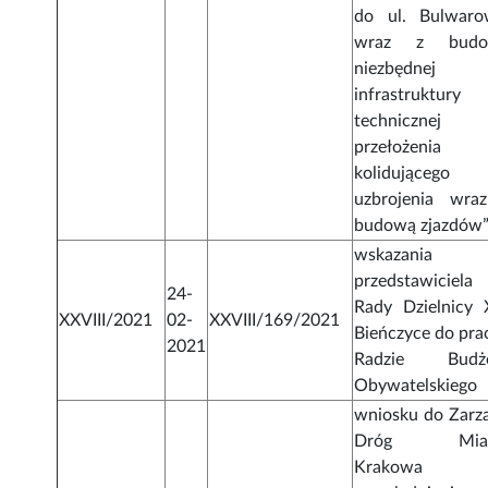
do ul. Bulwaro
wraz z budo
niezbędnej
infrastruktury
technicznej
przełożenia
kolidującego
uzbrojenia wra
budową zjazdów
wskazania
przedstawiciela
24-
Rady Dzielnicy 
XXVIII/2021
02-
XXVIII/169/2021
Bieńczyce do pra
2021
Radzie Budż
Obywatelskiego
wniosku do Zarz
Dróg Mias
Krakowa