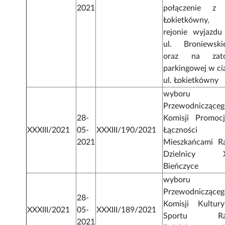
2021
połączenie z 
Łokietkówny
rejonie wyjazdu
ul. Broniewski
oraz na zat
parkingowej w ci
ul. Łokietkówny
wyboru
Przewodniczące
28-
Komisji Promocj
XXXIII/2021
05-
XXXIII/190/2021
Łączności
2021
Mieszkańcami R
Dzielnicy X
Bieńczyce
wyboru
Przewodniczące
28-
Komisji Kultur
XXXIII/2021
05-
XXXIII/189/2021
Sportu Ra
2021