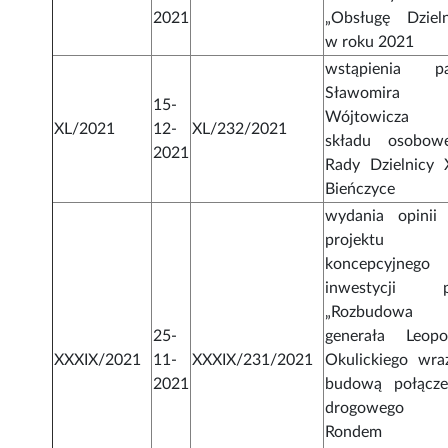
2021
„Obsługę Dzieln
w roku 2021
wstąpienia p
Sławomira
15-
Wójtowicza 
XL/2021
12-
XL/232/2021
składu osobow
2021
Rady Dzielnicy 
Bieńczyce
wydania opinii
projektu
koncepcyjnego 
inwestycji p
„Rozbudowa 
25-
generała Leopo
XXXIX/2021
11-
XXXIX/231/2021
Okulickiego wra
2021
budową połącze
drogowego
Rondem