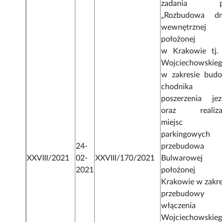
zadania pn
„Rozbudowa dr
wewnętrznej
położonej
w Krakowie tj. 
Wojciechowskie
w zakresie bud
chodnika
poszerzenia jez
oraz realiza
miejsc
parkingowyc
24-
przebudowa 
XXVIII/2021
02-
XXVIII/170/2021
Bulwarowej
2021
położonej
Krakowie w zakre
przebudowy
włączenia u
Wojciechowskie