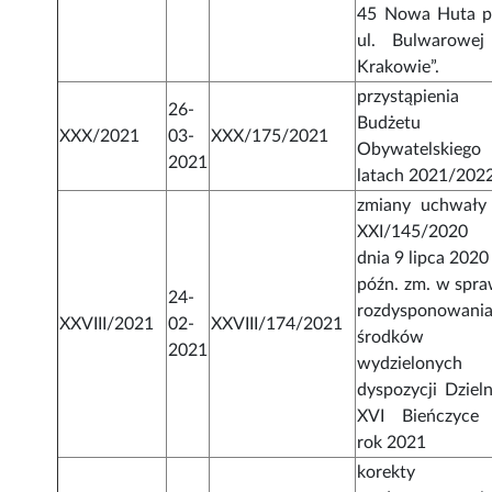
45 Nowa Huta p
ul. Bulwarowe
Krakowie”.
przystąpienia
26-
Budżetu
XXX/2021
03-
XXX/175/2021
Obywatelskieg
2021
latach 2021/202
zmiany uchwały
XXI/145/202
dnia 9 lipca 2020 
późn. zm. w spra
24-
rozdysponowani
XXVIII/2021
02-
XXVIII/174/2021
środków
2021
wydzielonych
dyspozycji Dzieln
XVI Bieńczyce
rok 2021
korekty