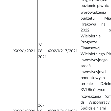
poziomie piwnic
wprowadzenia
budżetu Mia
Krakowa na 
2022 or
Wieloletniej
Prognozy
26-
Finansowej
XXXVI/2021
08-
XXXVI/217/2021
Wieloletniego Pl
2021
Inwestycyjnego
zadań
inwestycyjnyc
remontowych
terenie Dzieln
XVI Bieńczyce
rozwiązania Komi
ds. Współpracy
26-
Spółdzielniami