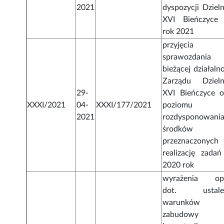
2021
dyspozycji Dzieln
XVI Bieńczyce
rok 2021
przyjęcia
sprawozdani
bieżącej działaln
Zarządu Dzieln
29-
XVI Bieńczyce o
XXXI/2021
04-
XXXI/177/2021
poziomu
2021
rozdysponowani
środków
przeznaczonych
realizację zadań
2020 rok
wyrażenia opi
dot. ustale
warunków
zabudowy d