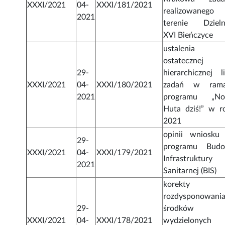
XXXI/2021
04-
XXXI/181/2021
realizowanego
2021
terenie Dzieln
XVI Bieńczyce
ustalenia
ostatecznej
29-
hierarchicznej li
XXXI/2021
04-
XXXI/180/2021
zadań w ram
2021
programu „N
Huta dziś!” w r
2021
opinii wniosku
29-
programu Bud
XXXI/2021
04-
XXXI/179/2021
Infrastruktury
2021
Sanitarnej (BIS)
korekty
rozdysponowani
29-
środków
XXXI/2021
04-
XXXI/178/2021
wydzielonych