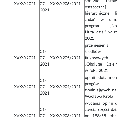
sprawie ustale
XXXV/2021
07-
XXXV/206/2021
ostatecznej
2021
hierarchicznej li
zadań w ram
programu „N
Huta dziś!” w r
2021
przeniesienia
01-
środków
XXXV/2021
07-
XXXV/205/2021
finansowych
2021
„Obsługę Dzieln
w roku 2021
opinii dot. mon
01-
progów
XXXV/2021
07-
XXXV/204/2021
zwalniających na 
2021
Wacława Króla
wydania opinii d
01-
zbycia części dzi
XXXV/2021
07-
XXXV/203/2021
nr 198/55 obr