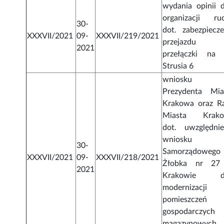
wydania opinii d
organizacji ru
30-
dot. zabezpiecze
XXXVII/2021
09-
XXXVII/219/2021
przejazdu
2021
przełączki na 
Strusia 6
wniosku 
Prezydenta Mia
Krakowa oraz R
Miasta Krak
dot. uwzględnie
wniosku
30-
Samorządowego
XXXVII/2021
09-
XXXVII/218/2021
Żłobka nr 2
2021
Krakowie do
modernizacji
pomieszczeń
gospodarczyc
magazynowych