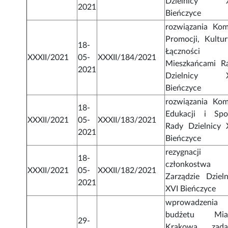
Dzielnicy X
2021
Bieńczyce
rozwiązania Komi
Promocji, Kultur
18-
Łączności
XXXII/2021
05-
XXXII/184/2021
Mieszkańcami R
2021
Dzielnicy X
Bieńczyce
rozwiązania Komi
18-
Edukacji i Spo
XXXII/2021
05-
XXXII/183/2021
Rady Dzielnicy 
2021
Bieńczyce
rezygnacji
18-
członkostwa
XXXII/2021
05-
XXXII/182/2021
Zarządzie Dzieln
2021
XVI Bieńczyce
wprowadzenia
budżetu Mia
29-
Krakowa zada