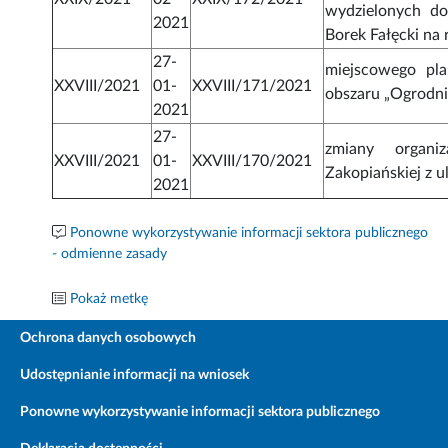
wydzielonych do 
2021
Borek Fałęcki na
27-
miejscowego pla
XXVIII/2021
01-
XXVIII/171/2021
obszaru „Ogrodnik
2021
27-
zmiany organi
XXVIII/2021
01-
XXVIII/170/2021
Zakopiańskiej z u
2021
Ponowne wykorzystywanie informacji sektora publicznego
- odmienne zasady
Pokaż metkę
Ochrona danych osobowych
Udostępnianie informacji na wniosek
Ponowne wykorzystywanie informacji sektora publicznego