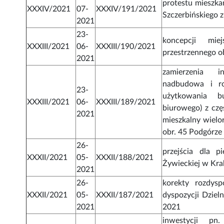
protestu mieszka
XXXIV/2021
07-
XXXIV/191/2021
Szczerbińskiego 
2021
23-
koncepcji mie
XXXIII/2021
06-
XXXIII/190/2021
przestrzennego 
2021
zamierzenia i
nadbudowa i r
23-
użytkowania b
XXXIII/2021
06-
XXXIII/189/2021
biurowego) z czę
2021
mieszkalny wielo
obr. 45 Podgórze
26-
przejścia dla 
XXXII/2021
05-
XXXII/188/2021
Żywieckiej w Kr
2021
26-
korekty rozdys
XXXII/2021
05-
XXXII/187/2021
dyspozycji Dziel
2021
2021
inwestycji pn