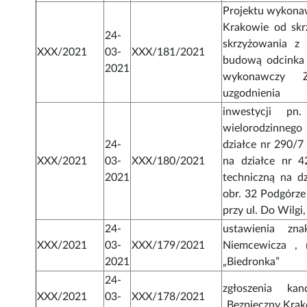
Projektu wykonaw
Krakowie od skr
24-
skrzyżowania z 
XXX/2021
03-
XXX/181/2021
budową odcinka l
2021
wykonawczy Zi
uzgodnienia
inwestycji pn
wielorodzinneg
24-
działce nr 290/7
XXX/2021
03-
XXX/180/2021
na działce nr 4
2021
techniczną na d
obr. 32 Podgórze
przy ul. Do Wilgi
24-
ustawienia zn
XXX/2021
03-
XXX/179/2021
Niemcewicza , 
2021
„Biedronka”
24-
zgłoszenia ka
XXX/2021
03-
XXX/178/2021
„Bezpieczny Kra