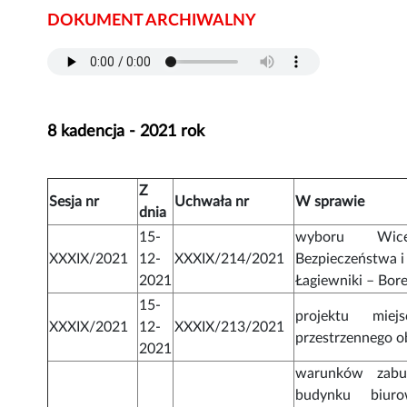
DOKUMENT ARCHIWALNY
8 kadencja - 2021 rok
Z
Sesja nr
Uchwała nr
W sprawie
dnia
15-
wyboru Wicep
XXXIX/2021
12-
XXXIX/214/2021
Bezpieczeństwa i
2021
Łagiewniki – Bore
15-
projektu miej
XXXIX/2021
12-
XXXIX/213/2021
przestrzennego 
2021
warunków zabu
budynku biur