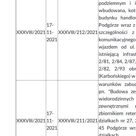
podziemnym i in
wbudowana, kotł
budynku handlo
17-
Podgórze wraz z
XXXVIII/2021
11-
XXXVIII/212/2021
szczególności 
2021
komunikacyjneg
wjazdem od ul. 
istniejącą infra
2/81, 2/84, 2/87,
2/82, 2/93 ob
(Karbońskiego) 
warunków zabud
pn. "Budowa ze
wielorodzinn
zewnętrznymi 
17-
zbiornikiem rete
XXXVIII/2021
11-
XXXVIII/211/2021
działkach nr 27, 
2021
45 Podgórze wr
dzi