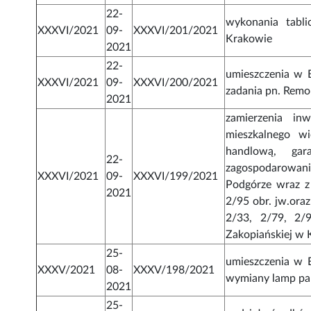
22-
wykonania tabl
XXXVI/2021
09-
XXXVI/201/2021
Krakowie
2021
22-
umieszczenia w 
XXXVI/2021
09-
XXXVI/200/2021
zadania pn. Remo
2021
zamierzenia in
mieszkalnego wi
handlową, ga
22-
zagospodarowani
XXXVI/2021
09-
XXXVI/199/2021
Podgórze wraz z 
2021
2/95 obr. jw.oraz
2/33, 2/79, 2/
Zakopiańskiej w 
25-
umieszczenia w 
XXXV/2021
08-
XXXV/198/2021
wymiany lamp par
2021
25-