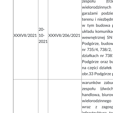
zespołu (tr
wielorodzinnych
garażami podz
terenu i niezbęd
w tym budowa p
20-
układu komunikacy
XXXVII/2021
10-
XXXVII/206/2021
wewnętrznej SN 
2021
Podgórze, budowa
nr 735/4, 738/2,
działkach nr 738
Podgórze oraz b
na części działek
obr.33 Podgórze 
warunków zabud
zespołu (dwóc
handlowa, biurow
wielorodzinnego 
wraz z zagosp