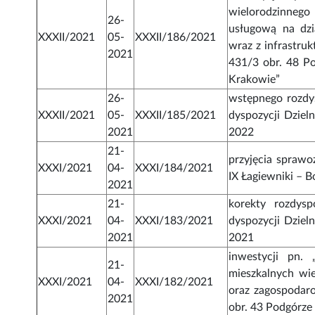
wielorodzinnego
26-
usługową na dzi
XXXII/2021
05-
XXXII/186/2021
wraz z infrastruk
2021
431/3 obr. 48 Po
Krakowie”
26-
wstępnego rozdy
XXXII/2021
05-
XXXII/185/2021
dyspozycji Dziel
2021
2022
21-
przyjęcia sprawo
XXXI/2021
04-
XXXI/184/2021
IX Łagiewniki – 
2021
21-
korekty rozdys
XXXI/2021
04-
XXXI/183/2021
dyspozycji Dziel
2021
2021
inwestycji pn
21-
mieszkalnych wi
XXXI/2021
04-
XXXI/182/2021
oraz zagospodar
2021
obr. 43 Podgórze