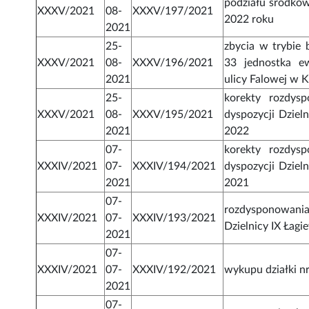
podziału środków
XXXV/2021
08-
XXXV/197/2021
2022 roku
2021
25-
zbycia w trybie 
XXXV/2021
08-
XXXV/196/2021
33 jednostka ew
2021
ulicy Falowej w 
25-
korekty rozdys
XXXV/2021
08-
XXXV/195/2021
dyspozycji Dziel
2021
2022
07-
korekty rozdys
XXXIV/2021
07-
XXXIV/194/2021
dyspozycji Dziel
2021
2021
07-
rozdysponowania
XXXIV/2021
07-
XXXIV/193/2021
Dzielnicy IX Łagi
2021
07-
XXXIV/2021
07-
XXXIV/192/2021
wykupu działki nr
2021
07-