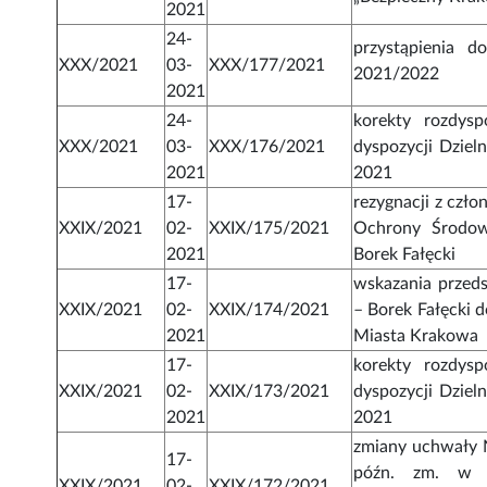
2021
24-
przystąpienia 
XXX/2021
03-
XXX/177/2021
2021/2022
2021
24-
korekty rozdys
XXX/2021
03-
XXX/176/2021
dyspozycji Dziel
2021
2021
17-
rezygnacji z czł
XXIX/2021
02-
XXIX/175/2021
Ochrony Środowi
2021
Borek Fałęcki
17-
wskazania przeds
XXIX/2021
02-
XXIX/174/2021
– Borek Fałęcki 
2021
Miasta Krakowa
17-
korekty rozdys
XXIX/2021
02-
XXIX/173/2021
dyspozycji Dziel
2021
2021
zmiany uchwały N
17-
późn. zm. w s
XXIX/2021
02-
XXIX/172/2021