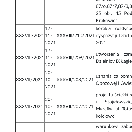
87/6,87/7,87/3,8
35 obr. 45 Pod
Krakowie"
17-
korekty rozdys
XXXVIII/2021
11-
XXXVIII/210/2021
dyspozycji Dziel
2021
2021
17-
utworzenia za
XXXVIII/2021
11-
XXXVIII/209/2021
Dzielnicy IX Łagi
2021
20-
uznania za pomni
XXXVII/2021
10-
XXXVII/208/2021
Obozowej i Gwieź
2021
projektu ścieżki 
20-
ul. Stojałowski
XXXVII/2021
10-
XXXVII/207/2021
Marcika, ul. Totu
2021
kolejowej
warunków zabud