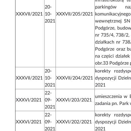
infrastrukturą 
20-
parkingów na
XXXVII/2021
10-
XXXVII/205/2021
komunikacyjnego
2021
wewnętrznej SN 
Podgórze, budowa
nr 735/4, 738/2,
działkach nr 738
Podgórze oraz b
na części działe
obr.33 Podgórze 
20-
korekty rozdys
XXXVII/2021
10-
XXXVII/204/2021
dyspozycji Dziel
2021
2021
22-
umieszczenia w 
XXXVI/2021
09-
XXXVI/203/2021
zadania pn. Park
2021
22-
korekty rozdys
XXXVI/2021
09-
XXXVI/202/2021
dyspozycji Dziel
2021
2021