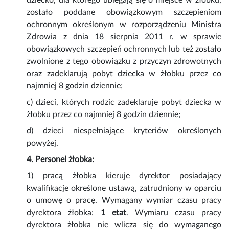
dziecko, dla którego ubiegają się o miejsce w żłobku,
zostało poddane obowiązkowym szczepieniom
ochronnym określonym w rozporządzeniu Ministra
Zdrowia z dnia 18 sierpnia 2011 r. w sprawie
obowiązkowych szczepień ochronnych lub też zostało
zwolnione z tego obowiązku z przyczyn zdrowotnych
oraz zadeklarują pobyt dziecka w żłobku przez co
najmniej 8 godzin dziennie;
c) dzieci, których rodzic zadeklaruje pobyt dziecka w
żłobku przez co najmniej 8 godzin dziennie;
d) dzieci niespełniające kryteriów określonych
powyżej.
4. Personel żłobka:
1) pracą żłobka kieruje dyrektor posiadający
kwalifikacje określone ustawą, zatrudniony w oparciu
o umowę o pracę. Wymagany wymiar czasu pracy
dyrektora żłobka:
1 etat
. Wymiaru czasu pracy
dyrektora żłobka nie wlicza się do wymaganego