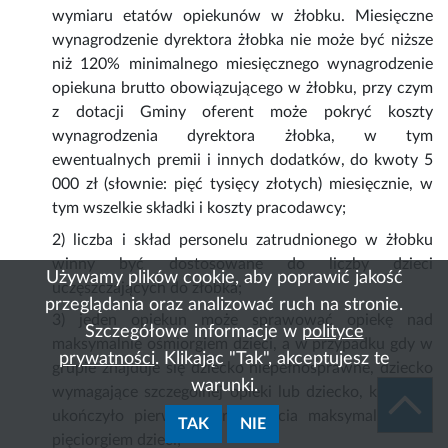
wymiaru etatów opiekunów w żłobku. Miesięczne
wynagrodzenie dyrektora żłobka nie może być niższe
niż 120% minimalnego miesięcznego wynagrodzenie
opiekuna brutto obowiązującego w żłobku, przy czym
z dotacji Gminy oferent może pokryć koszty
wynagrodzenia dyrektora żłobka, w tym
ewentualnych premii i innych dodatków, do kwoty 5
000 zł (słownie: pięć tysięcy złotych) miesięcznie, w
tym wszelkie składki i koszty pracodawcy;
2) liczba i skład personelu zatrudnionego w żłobku
winny być dostosowane do liczby dzieci
Używamy plików cookie, aby poprawić jakość
uczęszczających do żłobka;
przeglądania oraz analizować ruch na stronie.
3) jeden opiekun może sprawować opiekę nad
Szczegółowe informacje w
polityce
maksymalnie ośmiorgiem dzieci, a w przypadku gdy w
prywatności
. Klikając "Tak", akceptujesz te
grupie znajduje się dziecko niepełnosprawne, dziecko
warunki.
wymagające szczególnej opieki lub dziecko, które nie
ukończyło pierwszego roku życia maksymalnie nad
TAK
NIE
pięciorgiem dzieci;