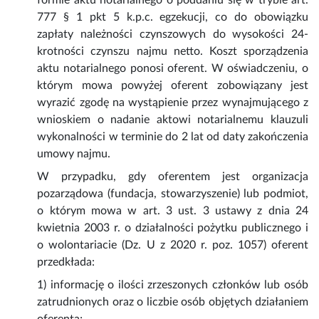
formie aktu notarialnego o poddaniu się w trybie art.
777 § 1 pkt 5 k.p.c. egzekucji, co do obowiązku
zapłaty należności czynszowych do wysokości 24-
krotności czynszu najmu netto. Koszt sporządzenia
aktu notarialnego ponosi oferent. W oświadczeniu, o
którym mowa powyżej oferent zobowiązany jest
wyrazić zgodę na wystąpienie przez wynajmującego z
wnioskiem o nadanie aktowi notarialnemu klauzuli
wykonalności w terminie do 2 lat od daty zakończenia
umowy najmu.
W przypadku, gdy oferentem jest organizacja
pozarządowa (fundacja, stowarzyszenie) lub podmiot,
o którym mowa w art. 3 ust. 3 ustawy z dnia 24
kwietnia 2003 r. o działalności pożytku publicznego i
o wolontariacie (Dz. U z 2020 r. poz. 1057) oferent
przedkłada:
1) informację o ilości zrzeszonych członków lub osób
zatrudnionych oraz o liczbie osób objętych działaniem