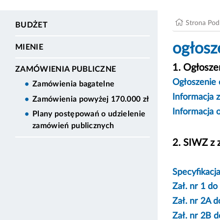
Strona Po
BUDŻET
ogłosz
MIENIE
1. Ogłosze
ZAMÓWIENIA PUBLICZNE
Ogłoszenie 
Zamówienia bagatelne
Informacja z
Zamówienia powyżej 170.000 zł
Informacja o
Plany postępowań o udzielenie
zamówień publicznych
2. SIWZ z 
Specyfikacj
Zał. nr 1 
Zał. nr 2A 
Zał. nr 2B 