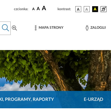
A
A
czcionka:
A
kontrast:
MAPA STRONY
ZALOGUJ
KI, PROGRAMY, RAPORTY
E-URZĄD