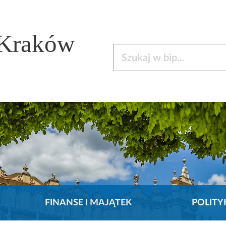
 Kraków
Szukaj w bip
FINANSE I MAJĄTEK
POLITY