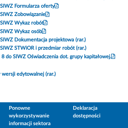
o SIWZ Formularza oferty
o SIWZ Zobowiązanie
o SIWZ Wykaz robót
o SIWZ Wykaz osób
o SIWZ Dokumentacja projektowa (rar.)
o SIWZ STWiOR i przedmiar robót (rar.)
r 8 do SIWZ Oświadczenia dot. grupy kapitałowej.
 wersji edytowalnej (rar.)
Ponowne
Deklaracja
wykorzystywanie
dostępności
informacji sektora