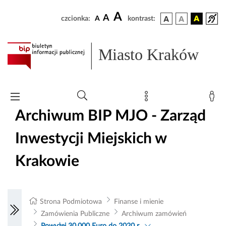
A
A
czcionka:
A
kontrast:
Miasto Kraków
Archiwum BIP MJO - Zarząd
Inwestycji Miejskich w
Krakowie
Strona Podmiotowa
Finanse i mienie
Zamówienia Publiczne
Archiwum zamówień