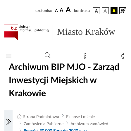
A
A
czcionka:
A
kontrast:
Miasto Kraków
Archiwum BIP MJO - Zarząd
Inwestycji Miejskich w
Krakowie
Strona Podmiotowa
Finanse i mienie
Zamówienia Publiczne
Archiwum zamówień