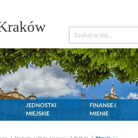
 Kraków
Szukaj w bip
JEDNOSTKI
FINANSE I
MIEJSKIE
MIENIE