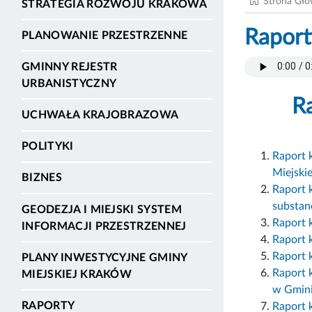
Strona Gł
STRATEGIA ROZWOJU KRAKOWA
Raport
PLANOWANIE PRZESTRZENNE
GMINNY REJESTR
URBANISTYCZNY
R
UCHWAŁA KRAJOBRAZOWA
POLITYKI
Raport 
Miejski
BIZNES
Raport k
substan
GEODEZJA I MIEJSKI SYSTEM
Raport 
INFORMACJI PRZESTRZENNEJ
Raport 
Raport 
PLANY INWESTYCYJNE GMINY
Raport 
MIEJSKIEJ KRAKÓW
w Gmini
RAPORTY
Raport k