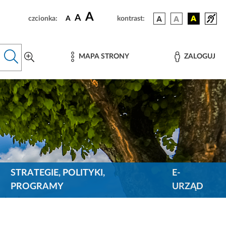
A
A
czcionka:
A
kontrast:
MAPA STRONY
ZALOGUJ
STRATEGIE, POLITYKI,
E-
PROGRAMY
URZĄD