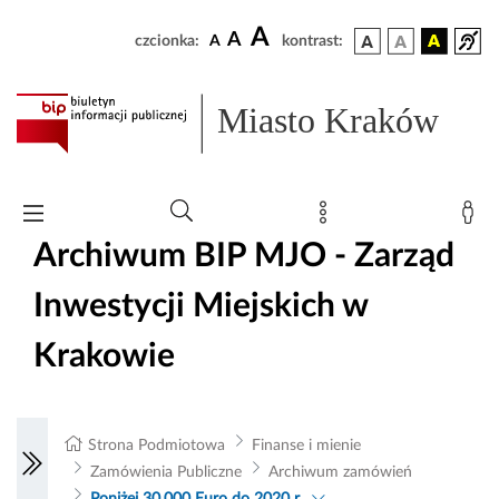
A
A
czcionka:
A
kontrast:
Miasto Kraków
Archiwum BIP MJO - Zarząd
Inwestycji Miejskich w
Krakowie
Strona Podmiotowa
Finanse i mienie
Zamówienia Publiczne
Archiwum zamówień