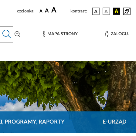
A
A
czcionka:
A
kontrast:
MAPA STRONY
ZALOGUJ
KI, PROGRAMY, RAPORTY
E-URZĄD