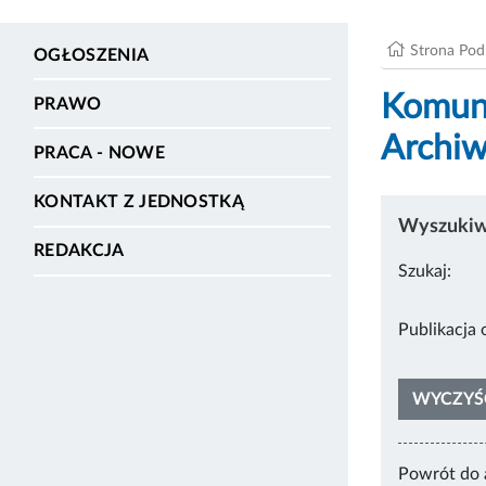
Strona Po
OGŁOSZENIA
Komuni
PRAWO
Archi
PRACA - NOWE
KONTAKT Z JEDNOSTKĄ
Wyszukiwa
REDAKCJA
Szukaj:
Pub
WYCZYŚ
Powrót do 