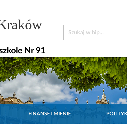
 Kraków
Szukaj w bip
zkole Nr 91
FINANSE I MIENIE
POLITY