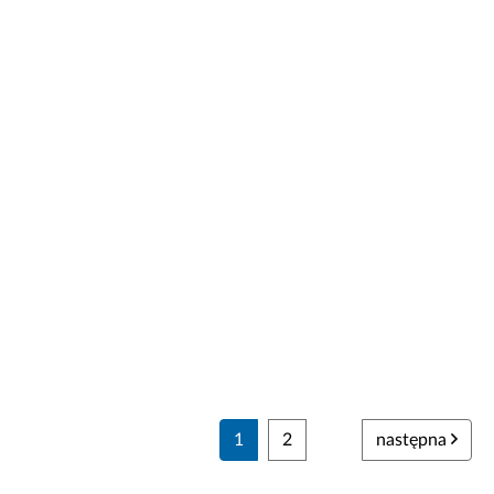
1
2
następna