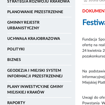
Strona Gł
STRATEGIA ROZWOJU KRAKOWA
DOKUMENT
PLANOWANIE PRZESTRZENNE
Festiw
GMINNY REJESTR
URBANISTYCZNY
UCHWAŁA KRAJOBRAZOWA
Fundacja Spo
ofertę na rea
POLITYKI
24 kwietnia 2
pozakonkurso
BIZNES
GEODEZJA I MIEJSKI SYSTEM
Na podstawie
INFORMACJI PRZESTRZENNEJ
informacyjne
Miejskiej Pla
PLANY INWESTYCYJNE GMINY
MIEJSKIEJ KRAKÓW
Uwagi do ofe
RAPORTY
Powstania Wa