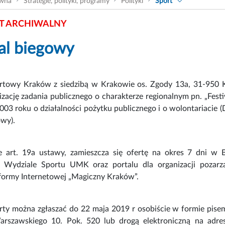
ówna
Strategie, polityki, programy
Polityki
Sport
 ARCHIWALNY
al biegowy
rtowy Kraków z siedzibą w Krakowie os. Zgody 13a, 31-950 
lizację zadania publicznego o charakterze regionalnym pn. „Fest
003 roku o działalności pożytku publicznego i o wolontariacie (D
wy).
 art. 19a ustawy, zamieszcza się ofertę na okres 7 dni w Bi
j Wydziale Sportu UMK oraz portalu dla organizacji pozar
tformy Internetowej „Magiczny Kraków”.
rty można zgłaszać do 22 maja 2019 r osobiście w formie pis
rszawskiego 10. Pok. 520 lub drogą elektroniczną na adre