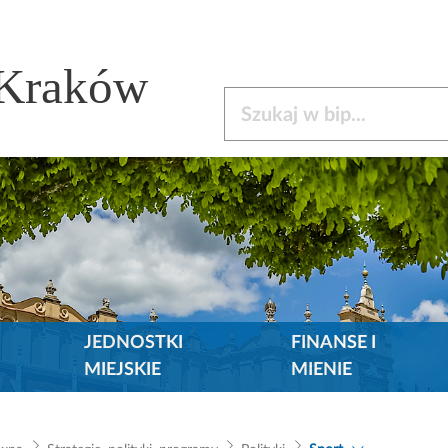
 Kraków
Szukaj w bip
JEDNOSTKI
FINANSE I
MIEJSKIE
MIENIE