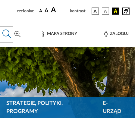
A
A
czcionka:
A
kontrast:
MAPA STRONY
ZALOGUJ
STRATEGIE, POLITYKI,
E-
PROGRAMY
URZĄD