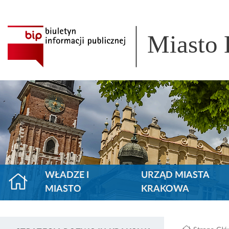
Miasto
WŁADZE I
URZĄD MIASTA
MIASTO
KRAKOWA