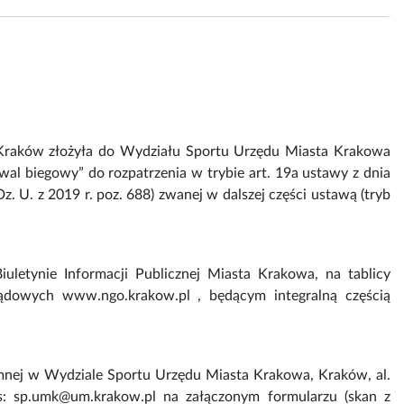
Kraków złożyła do Wydziału Sportu Urzędu Miasta Krakowa
iwal biegowy” do rozpatrzenia w trybie art. 19a ustawy z dnia
z. U. z 2019 r. poz. 688) zwanej w dalszej części ustawą (tryb
uletynie Informacji Publicznej Miasta Krakowa, na tablicy
ządowych www.ngo.krakow.pl , będącym integralną częścią
emnej w Wydziale Sportu Urzędu Miasta Krakowa, Kraków, al.
s: sp.umk@um.krakow.pl na załączonym formularzu (skan z