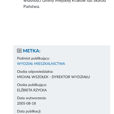
własności Gminy Miejskiej Kraków lub Skarbu
Państwa.
METKA:
Podmiot publikujący:
WYDZIAŁ MIESZKALNICTWA
Osoba odpowiedzialna:
MICHAŁ WSZOŁEK - DYREKTOR WYDZIAŁU
Osoba publikująca:
ELŻBIETA RZYCKA
Data wytworzenia:
2005-08-18
Data publikacji: