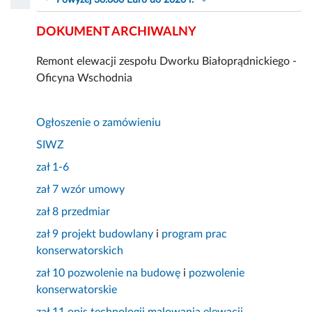
Powyżej 30.000 Euro do 2020 r.
DOKUMENT ARCHIWALNY
Remont elewacji zespołu Dworku Białoprądnickiego -
Oficyna Wschodnia
Ogłoszenie o zamówieniu
SIWZ
zał 1-6
zał 7 wzór umowy
zał 8 przedmiar
zał 9 projekt budowlany
i
program prac
konserwatorskich
zał 10 pozwolenie na budowę
i
pozwolenie
konserwatorskie