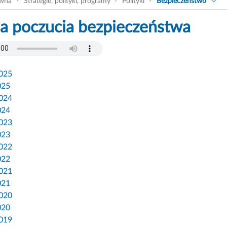
ówna
Strategie, polityki, programy
Polityki
Bezpieczeństwo
a poczucia bezpieczeństwa
2025
025
2024
024
2023
023
2022
022
2021
021
2020
020
2019