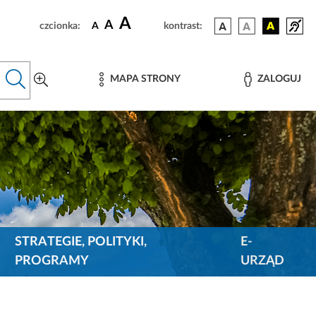
A
A
czcionka:
A
kontrast:
MAPA STRONY
ZALOGUJ
STRATEGIE, POLITYKI,
E-
PROGRAMY
URZĄD