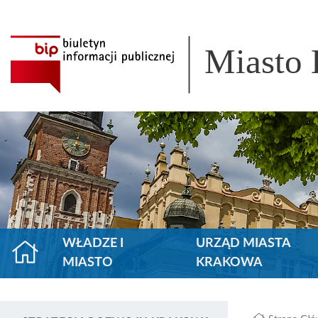
Miasto
WŁADZE I
URZĄD MIASTA
MIASTO
KRAKOWA