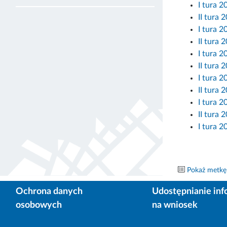
I tura 2
II tura 
I tura 2
II tura 
I tura 2
II tura 
I tura 2
II tura 
I tura 2
II tura 
I tura 2
Pokaż metkę
Ochrona danych
Udostępnianie inf
osobowych
na wniosek