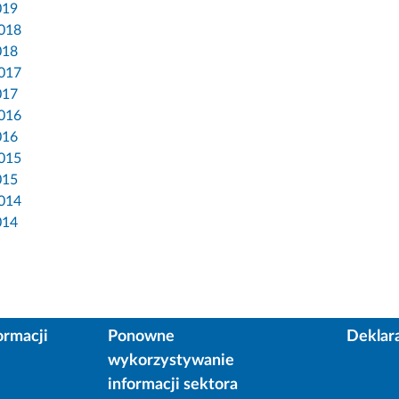
019
2018
018
2017
017
2016
016
2015
015
2014
014
ormacji
Ponowne
Deklar
wykorzystywanie
informacji sektora