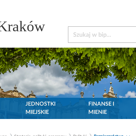
 Kraków
Szukaj w bip
JEDNOSTKI
FINANSE I
MIEJSKIE
MIENIE