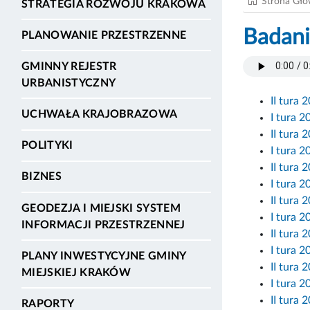
Strona Gł
STRATEGIA ROZWOJU KRAKOWA
Badani
PLANOWANIE PRZESTRZENNE
GMINNY REJESTR
URBANISTYCZNY
II tura 
UCHWAŁA KRAJOBRAZOWA
I tura 2
II tura 
POLITYKI
I tura 2
II tura 
BIZNES
I tura 2
II tura 
GEODEZJA I MIEJSKI SYSTEM
I tura 2
INFORMACJI PRZESTRZENNEJ
II tura 
I tura 2
PLANY INWESTYCYJNE GMINY
II tura 
MIEJSKIEJ KRAKÓW
I tura 2
II tura 
RAPORTY