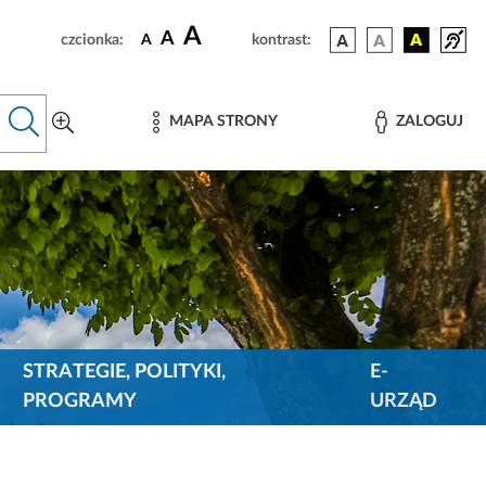
A
A
czcionka:
A
kontrast:
MAPA STRONY
ZALOGUJ
STRATEGIE, POLITYKI,
E-
PROGRAMY
URZĄD