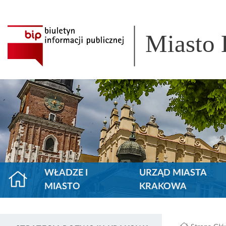
Miasto
WŁADZE I
URZĄD MIASTA
MIASTO
KRAKOWA