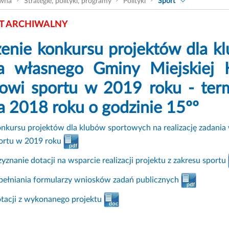
ówna
Strategie, polityki, programy
Polityki
Sport
 ARCHIWALNY
enie konkursu projektów dla kl
a własnego Gminy Miejskiej 
owi sportu w 2019 roku - term
a 2018 roku o godzinie 15ºº
nkursu projektów dla klubów sportowych na realizację zadania
ortu w 2019 roku
yznanie dotacji na wsparcie realizacji projektu z zakresu sportu
ypełniania formularzy wniosków zadań publicznych
otacji z wykonanego projektu