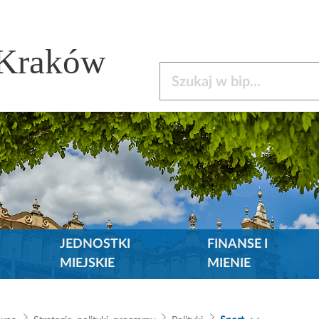
 Kraków
Szukaj w bip
JEDNOSTKI
FINANSE I
MIEJSKIE
MIENIE