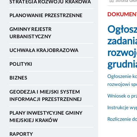
Strona Gł
STRATEGIA ROZWOJU KRAKOWA
DOKUMENT
PLANOWANIE PRZESTRZENNE
Ogłosz
GMINNY REJESTR
URBANISTYCZNY
zadani
rozwoj
UCHWAŁA KRAJOBRAZOWA
grudni
POLITYKI
Ogłoszenie ko
BIZNES
rozwojowi sp
GEODEZJA I MIEJSKI SYSTEM
Wniosek o prz
INFORMACJI PRZESTRZENNEJ
Instrukcje w
PLANY INWESTYCYJNE GMINY
Rozliczenie d
MIEJSKIEJ KRAKÓW
RAPORTY