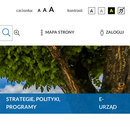
A
A
czcionka:
A
kontrast:
MAPA STRONY
ZALOGUJ
STRATEGIE, POLITYKI,
E-
PROGRAMY
URZĄD