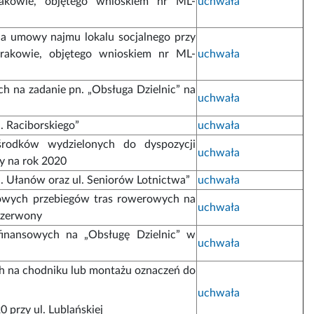
akowie, objętego wnioskiem nr ML-
uchwała
nia umowy najmu lokalu socjalnego przy
rakowie, objętego wnioskiem nr ML-
uchwała
h na zadanie pn. „Obsługa Dzielnic” na
uchwała
l. Raciborskiego”
uchwała
środków wydzielonych do dyspozycji
uchwała
ny na rok 2020
ul. Ułanów oraz ul. Seniorów Lotnictwa”
uchwała
owych przebiegów tras rowerowych na
uchwała
 Czerwony
finansowych na „Obsługę Dzielnic” w
uchwała
h na chodniku lub montażu oznaczeń do
uchwała
 przy ul. Lublańskiej