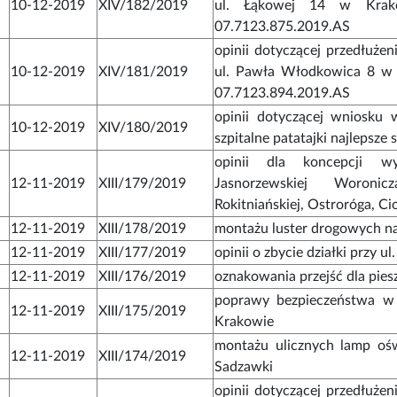
10-12-2019
XIV/182/2019
ul. Łąkowej 14 w Krako
07.7123.875.2019.AS
opinii dotyczącej przedłuże
10-12-2019
XIV/181/2019
ul. Pawła Włodkowica 8 w 
07.7123.894.2019.AS
opinii dotyczącej wniosku 
10-12-2019
XIV/180/2019
szpitalne patatajki najlepsze s
opinii dla koncepcji w
12-11-2019
XIII/179/2019
Jasnorzewskiej Woroni
Rokitniańskiej, Ostroróga, C
12-11-2019
XIII/178/2019
montażu luster drogowych na 
12-11-2019
XIII/177/2019
opinii o zbycie działki przy u
12-11-2019
XIII/176/2019
oznakowania przejść dla pies
poprawy bezpieczeństwa w
12-11-2019
XIII/175/2019
Krakowie
montażu ulicznych lamp oś
12-11-2019
XIII/174/2019
Sadzawki
opinii dotyczącej przedłuże