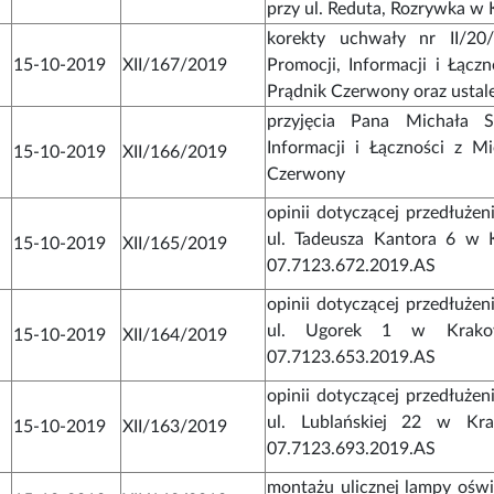
przy ul. Reduta, Rozrywka w
korekty uchwały nr II/20
15-10-2019
XII/167/2019
Promocji, Informacji i Łączn
Prądnik Czerwony oraz ustale
przyjęcia Pana Michała S
Informacji i Łączności z Mi
15-10-2019
XII/166/2019
Czerwony
opinii dotyczącej przedłuże
ul. Tadeusza Kantora 6 w 
15-10-2019
XII/165/2019
07.7123.672.2019.AS
opinii dotyczącej przedłuże
ul. Ugorek 1 w Krakow
15-10-2019
XII/164/2019
07.7123.653.2019.AS
opinii dotyczącej przedłuże
ul. Lublańskiej 22 w Kr
15-10-2019
XII/163/2019
07.7123.693.2019.AS
montażu ulicznej lampy oświ