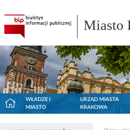
Miasto
WŁADZE I
URZĄD MIASTA
MIASTO
KRAKOWA