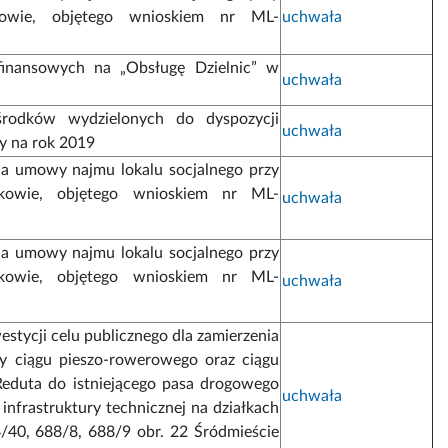
wie, objętego wnioskiem nr ML-
uchwała
finansowych na „Obsługę Dzielnic” w
uchwała
środków wydzielonych do dyspozycji
uchwała
ny na rok 2019
nia umowy najmu lokalu socjalnego przy
kowie, objętego wnioskiem nr ML-
uchwała
nia umowy najmu lokalu socjalnego przy
kowie, objętego wnioskiem nr ML-
uchwała
nwestycji celu publicznego dla zamierzenia
y ciągu pieszo-rowerowego oraz ciągu
Reduta do istniejącego pasa drogowego
uchwała
nfrastruktury technicznej na działkach
/40, 688/8, 688/9 obr. 22 Śródmieście