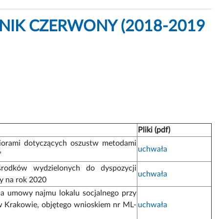
DNIK CZERWONY (2018-2019
Pliki (pdf)
niorami dotyczących oszustw metodami
uchwała
”
środków wydzielonych do dyspozycji
uchwała
ny na rok 2020
nia umowy najmu lokalu socjalnego przy
 Krakowie, objętego wnioskiem nr ML-
uchwała