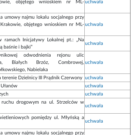
wie, objętego wnioskiem nr ML-
uchwała
nia umowy najmu lokalu socjalnego przy
Krakowie, objętego wnioskiem nr ML-
uchwała
w ramach Inicjatywy Lokalnej pt.: „Na
uchwała
ą baśnie i bajki”
ynikowej odwodnienia rejonu ulic
cza, Białych Brzóz, Combrowej,
uchwała
iołkowskiego, Nabielaka
terenie Dzielnicy III Prądnik Czerwony
uchwała
l. Ułanów
uchwała
zych
uchwała
 ruchu drogowym na ul. Strzelców w
uchwała
wietleniowych pomiędzy ul. Młyńską a
uchwała
nia umowy najmu lokalu socjalnego przy