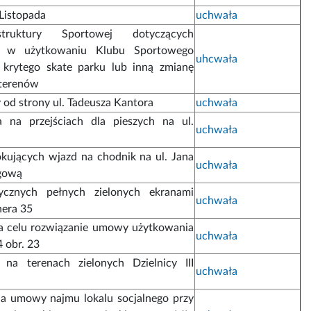
Listopada
uchwała
truktury Sportowej dotyczących
w w użytkowaniu Klubu Sportowego
uhcwała
krytego skate parku lub inną zmianę
 terenów
 od strony ul. Tadeusza Kantora
uchwała
a na przejściach dla pieszych na ul.
uchwała
ujących wjazd na chodnik na ul. Jana
uchwała
ngową
ycznych pełnych zielonych ekranami
uchwała
nera 35
a celu rozwiązanie umowy użytkowania
uchwała
4 obr. 23
i na terenach zielonych Dzielnicy III
uchwała
nia umowy najmu lokalu socjalnego przy