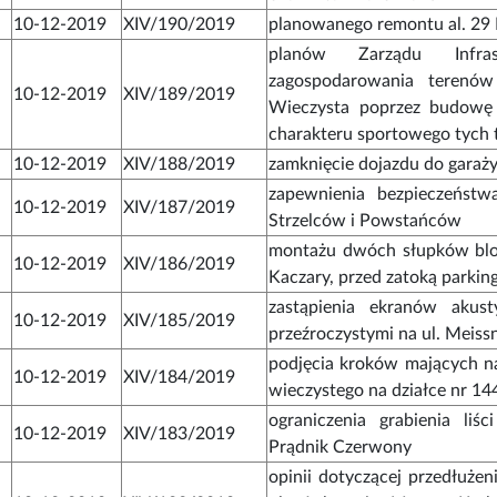
10-12-2019
XIV/190/2019
planowanego remontu al. 29 
planów Zarządu Infras
zagospodarowania terenó
10-12-2019
XIV/189/2019
Wieczysta poprzez budowę 
charakteru sportowego tych
10-12-2019
XIV/188/2019
zamknięcie dojazdu do garaży
zapewnienia bezpieczeństw
10-12-2019
XIV/187/2019
Strzelców i Powstańców
montażu dwóch słupków blok
10-12-2019
XIV/186/2019
Kaczary, przed zatoką parki
zastąpienia ekranów akust
10-12-2019
XIV/185/2019
przeźroczystymi na ul. Meiss
podjęcia kroków mających n
10-12-2019
XIV/184/2019
wieczystego na działce nr 14
ograniczenia grabienia liśc
10-12-2019
XIV/183/2019
Prądnik Czerwony
opinii dotyczącej przedłuże