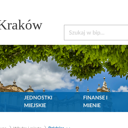
 Kraków
Szukaj w bip
JEDNOSTKI
FINANSE I
MIEJSKIE
MIENIE