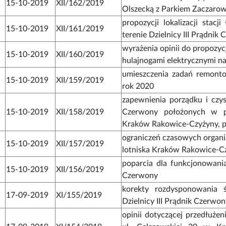
15-10-2019
XII/162/2019
Olszecką z Parkiem Zaczarow
propozycji lokalizacji stac
15-10-2019
XII/161/2019
terenie Dzielnicy III Prądnik
wyrażenia opinii do propozycj
15-10-2019
XII/160/2019
hulajnogami elektrycznymi n
umieszczenia zadań remont
15-10-2019
XII/159/2019
rok 2020
zapewnienia porządku i czyst
15-10-2019
XII/158/2019
Czerwony położonych w pob
Kraków Rakowice-Czyżyny, p
ograniczeń czasowych organiz
15-10-2019
XII/157/2019
lotniska Kraków Rakowice-C
poparcia dla funkcjonowania 
15-10-2019
XII/156/2019
Czerwony
korekty rozdysponowania 
17-09-2019
XI/155/2019
Dzielnicy III Prądnik Czerwo
opinii dotyczącej przedłuże