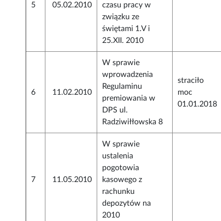
5
05.02.2010
czasu pracy w
związku ze
świętami 1.V i
25.XII. 2010
W sprawie
wprowadzenia
straciło
Regulaminu
6
11.02.2010
moc
premiowania w
01.01.2018
DPS ul.
Radziwiłłowska 8
W sprawie
ustalenia
pogotowia
7
11.05.2010
kasowego z
rachunku
depozytów na
2010