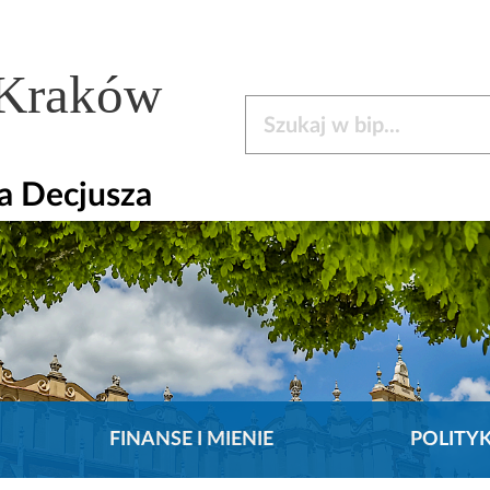
 Kraków
Szukaj w bip
la Decjusza
FINANSE I MIENIE
POLITY