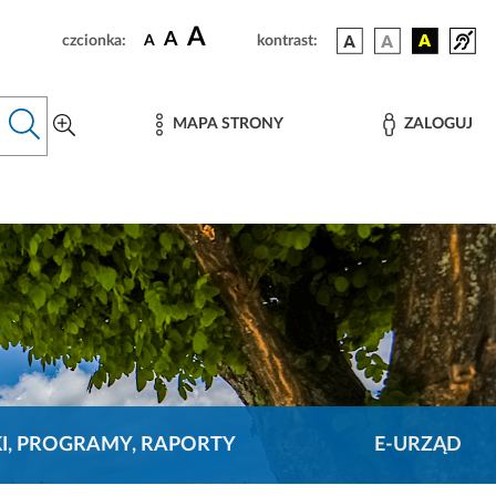
A
A
czcionka:
A
kontrast:
MAPA STRONY
ZALOGUJ
KI, PROGRAMY, RAPORTY
E-URZĄD