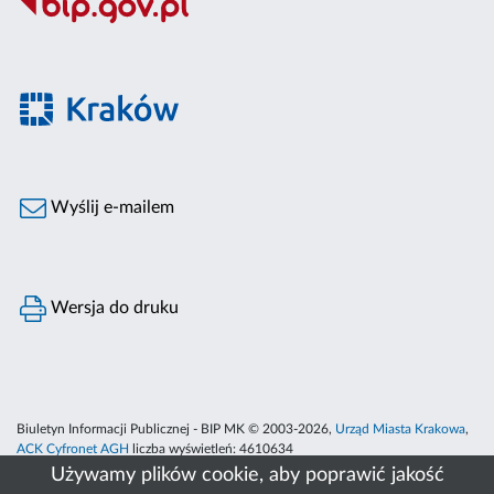
Wyślij e-mailem
Wersja do druku
Biuletyn Informacji Publicznej - BIP MK © 2003-2026,
Urząd Miasta Krakowa
,
ACK Cyfronet AGH
liczba wyświetleń:
4610634
Używamy plików cookie, aby poprawić jakość