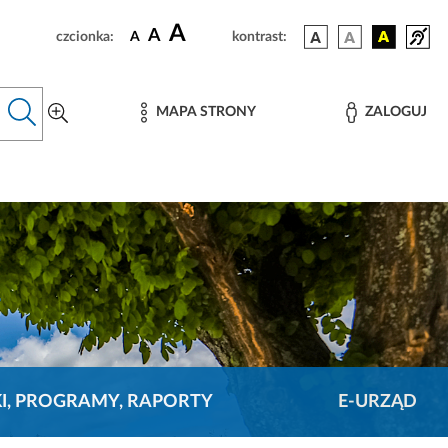
A
A
czcionka:
A
kontrast:
MAPA STRONY
ZALOGUJ
KI, PROGRAMY, RAPORTY
E-URZĄD