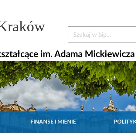
 Kraków
Szukaj w bip
ształcące im. Adama Mickiewicza
FINANSE I MIENIE
POLITY