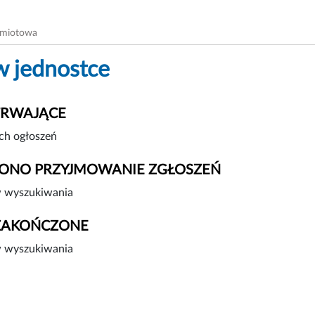
dmiotowa
w jednostce
TRWAJĄCE
ch ogłoszeń
ONO PRZYJMOWANIE ZGŁOSZEŃ
 wyszukiwania
ZAKOŃCZONE
 wyszukiwania