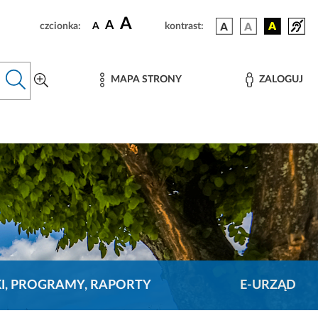
A
A
czcionka:
A
kontrast:
MAPA STRONY
ZALOGUJ
KI, PROGRAMY, RAPORTY
E-URZĄD