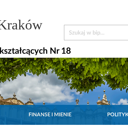
 Kraków
Szukaj w bip
kształcących Nr 18
FINANSE I MIENIE
POLITY