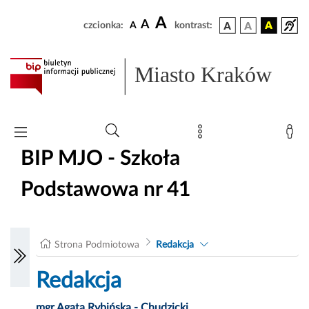
A
A
czcionka:
A
kontrast:
Miasto Kraków
BIP MJO - Szkoła
Podstawowa nr 41
Strona Podmiotowa
Redakcja
Redakcja
mgr Agata Rybińska - Chudzicki