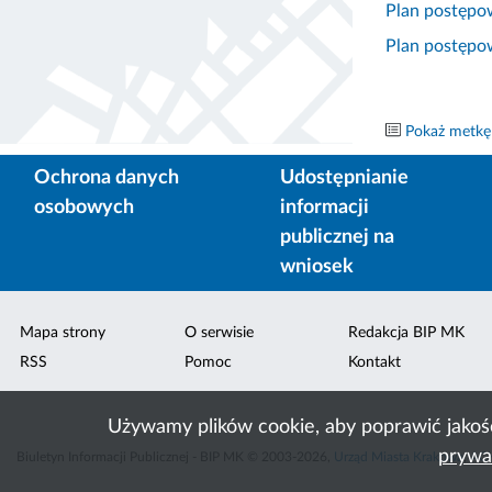
Plan postępo
Plan postępo
Pokaż metkę
Ochrona danych
Udostępnianie
osobowych
informacji
publicznej na
wniosek
Mapa strony
O serwisie
Redakcja BIP MK
RSS
Pomoc
Kontakt
Używamy plików cookie, aby poprawić jakoś
prywa
Biuletyn Informacji Publicznej - BIP MK © 2003-2026,
Urząd Miasta Krakowa
,
ACK