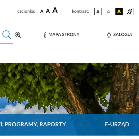
A
A
czcionka:
A
kontrast:
MAPA STRONY
ZALOGUJ
KI, PROGRAMY, RAPORTY
E-URZĄD