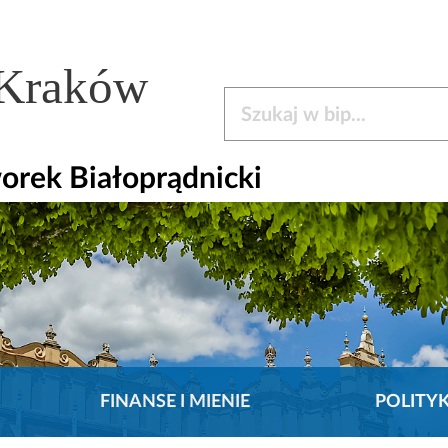
 Kraków
Szukaj w bip
orek Białoprądnicki
FINANSE I MIENIE
POLITY