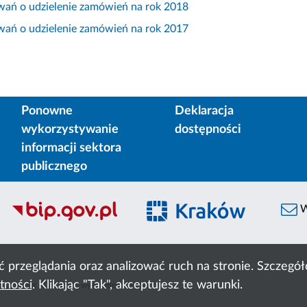
wań o udzielenie zamówień na rok 2018
wań o udzielenie zamówień na rok 2017
Ponowne
Deklaracja
wykorzystywanie
dostępności
informacji sektora
publicznego
W
ć przeglądania oraz analizować ruch na stronie. Szczeg
tności
. Klikając "Tak", akceptujesz te warunki.
 Cyfronet AGH
liczba wyświetleń:
55453