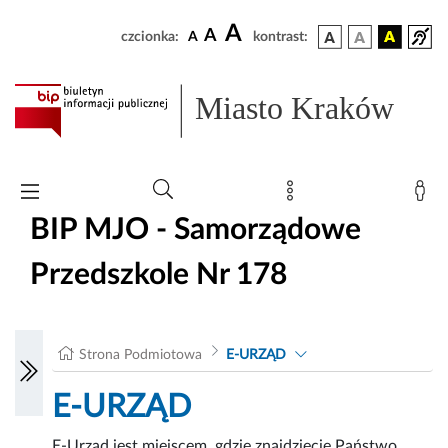
A
A
czcionka:
A
kontrast:
Miasto Kraków
BIP MJO - Samorządowe
Przedszkole Nr 178
Strona Podmiotowa
E-URZĄD
E-URZĄD
E-Urząd jest miejscem, gdzie znajdziecie Państwo