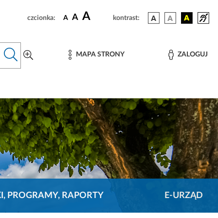
A
A
czcionka:
A
kontrast:
MAPA STRONY
ZALOGUJ
KI, PROGRAMY, RAPORTY
E-URZĄD