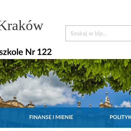
 Kraków
Szukaj w bip
zkole Nr 122
FINANSE I MIENIE
POLITY