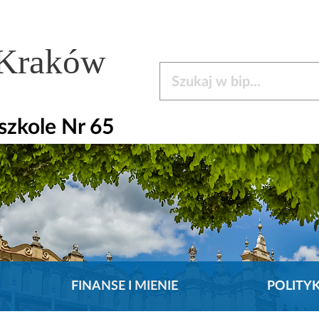
 Kraków
Szukaj w bip
zkole Nr 65
FINANSE I MIENIE
POLITY