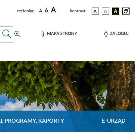
A
A
czcionka:
A
kontrast:
MAPA STRONY
ZALOGUJ
KI, PROGRAMY, RAPORTY
E-URZĄD