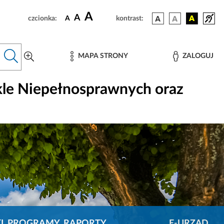
A
A
czcionka:
A
kontrast:
MAPA STRONY
ZALOGUJ
kle Niepełnosprawnych oraz
KI, PROGRAMY, RAPORTY
E-URZĄD