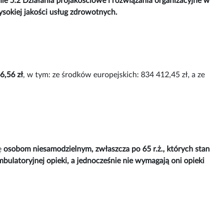
 5.2 Działania projakościowe i rozwiązania organizacyjne w
ysokiej jakości usług zdrowotnych.
6,56 zł
, w tym: ze środków europejskich: 834 412,45 zł, a ze
ę
osobom niesamodzielnym, zwłaszcza po 65 r.ż., których stan
ulatoryjnej opieki, a jednocześnie nie wymagają oni opieki