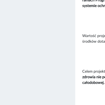
ramach Progr
systemie ochr
Wartość proj
środków dotac
Celem projekt
zdrowia nie p
całodobowej.