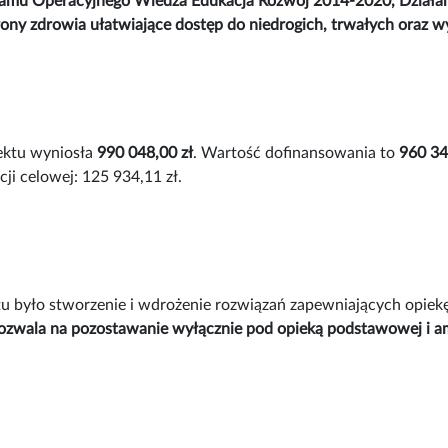
amu Operacyjnego Wiedza Edukacja Rozwój 2014-2020, Działanie
ony zdrowia ułatwiające dostęp do niedrogich, trwałych oraz w
ektu wyniosła
990 048,00 zł
. Wartość dofinansowania to
960 34
ji celowej: 125 934,11 zł.
u było stworzenie i wdrożenie rozwiązań zapewniających opiek
ozwala na pozostawanie wyłącznie pod opieką podstawowej i amb