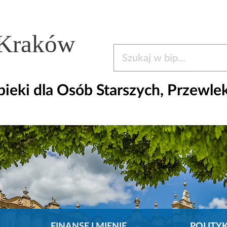
 Kraków
Szukaj w bip
ieki dla Osób Starszych, Przewle
FINANSE I MIENIE
POLITY