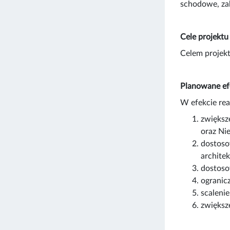
schodowe, zab
Cele projektu
Celem projek
Planowane ef
W efekcie real
zwiększ
oraz Ni
dostoso
archite
dostoso
ogranic
scaleni
zwiększ