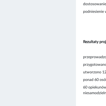
dostosowanie 
podniesienie 
Rezultaty pro
przeprowadzo
przygotowano
utworzono 12
ponad 60 osó
60 opiekunów 
niesamodziel