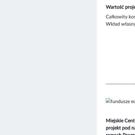
Wartość proje
Całkowity ko
Wkład własny
_____________
Miejskie Cen
projekt pod 