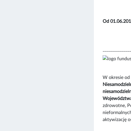
Od 01.06.2018
_____________
W okresie od
Niesamodzieln
niesamodziel
Województwa 
zdrowotne, Po
nieformalnych
aktywizację o