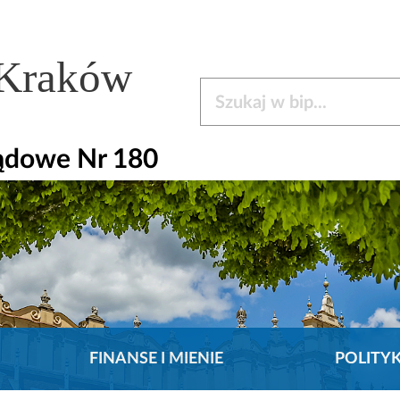
 Kraków
Szukaj w bip
ądowe Nr 180
FINANSE I MIENIE
POLITY