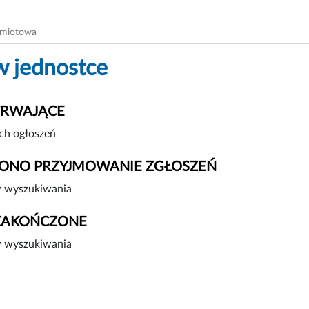
dmiotowa
w jednostce
TRWAJĄCE
ch ogłoszeń
ONO PRZYJMOWANIE ZGŁOSZEŃ
 wyszukiwania
ZAKOŃCZONE
 wyszukiwania