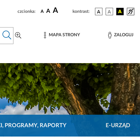
A
A
czcionka:
A
kontrast:
MAPA STRONY
ZALOGUJ
KI, PROGRAMY, RAPORTY
E-URZĄD