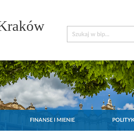
 Kraków
Szukaj w bip
FINANSE I MIENIE
POLITY