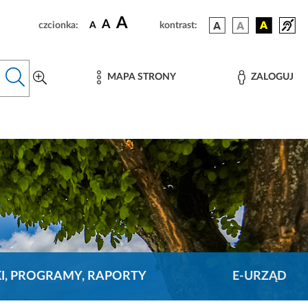
A
A
czcionka:
A
kontrast:
MAPA STRONY
ZALOGUJ
KI, PROGRAMY, RAPORTY
E-URZĄD