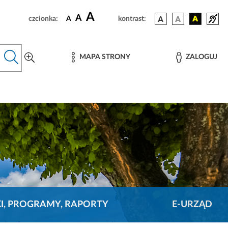
A
A
czcionka:
A
kontrast:
MAPA STRONY
ZALOGUJ
KI, PROGRAMY, RAPORTY
E-URZĄD