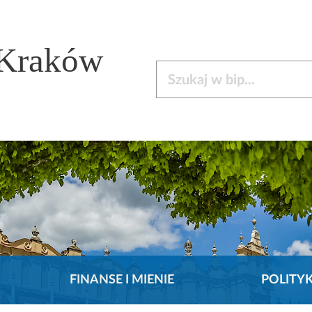
 Kraków
Szukaj w bip
FINANSE I MIENIE
POLITY