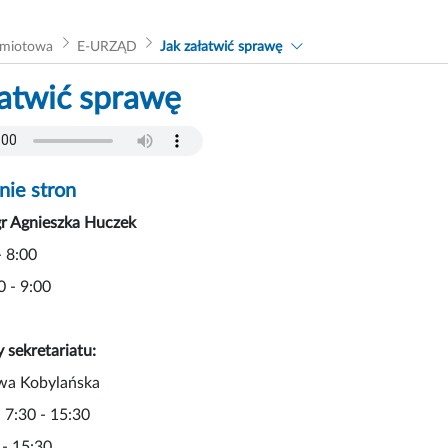
dmiotowa
E-URZĄD
Jak załatwić sprawę
łatwić sprawę
ie stron
gr Agnieszka Huczek
- 8:00
0 - 9:00
 sekretariatu:
Ewa Kobylańska
 7:30 - 15:30
 - 15:30