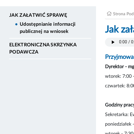
Strona Po
JAK ZAŁATWIĆ SPRAWĘ
Udostępnianie informacji
Jak za
publicznej na wniosek
ELEKTRONICZNA SKRZYNKA
PODAWCZA
Przyjmowan
Dyrektor - m
wtorek: 7:00 
czwartek: 8:0
Godziny pracy
Sekretarka: 
poniedziałek -
wtorek - 7:30