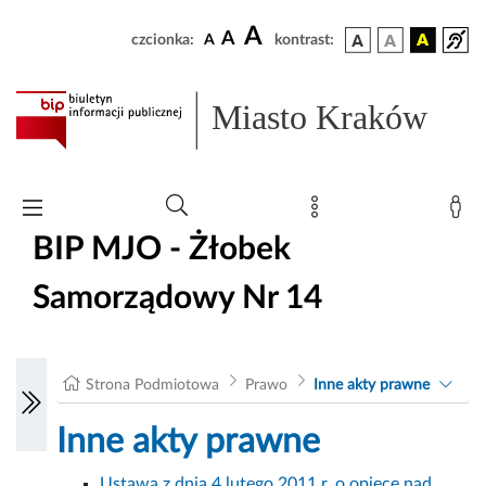
A
A
czcionka:
A
kontrast:
Miasto Kraków
BIP MJO - Żłobek
Samorządowy Nr 14
Strona Podmiotowa
Prawo
Inne akty prawne
Inne akty prawne
Ustawa z dnia 4 lutego 2011 r. o opiece nad