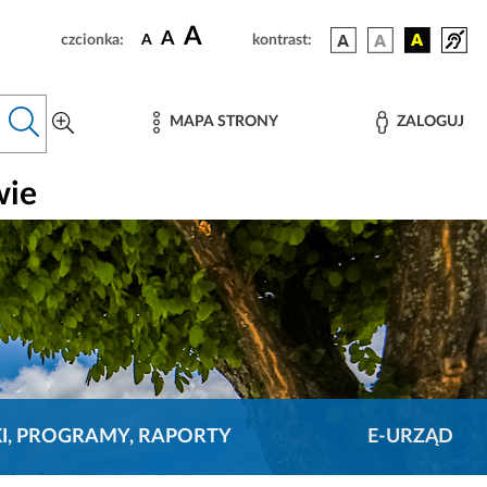
A
A
czcionka:
A
kontrast:
MAPA STRONY
ZALOGUJ
wie
KI, PROGRAMY, RAPORTY
E-URZĄD