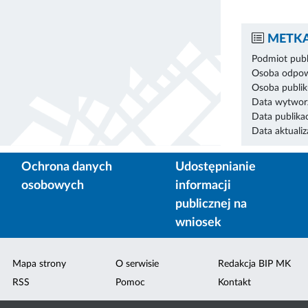
METKA
Podmiot publ
Osoba odpowi
Osoba publik
Data wytworz
Data publikac
Data aktualiza
Ochrona danych
Udostępnianie
osobowych
informacji
publicznej na
wniosek
Mapa strony
O serwisie
Redakcja BIP MK
RSS
Pomoc
Kontakt