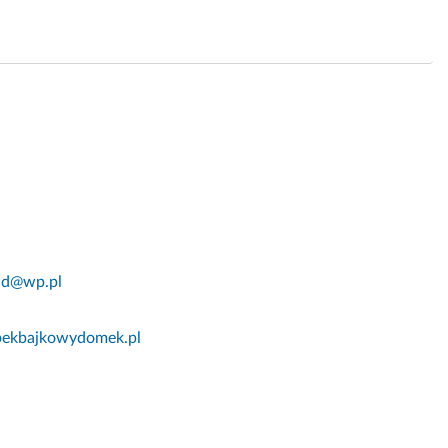
d@wp.pl
bekbajkowydomek.pl