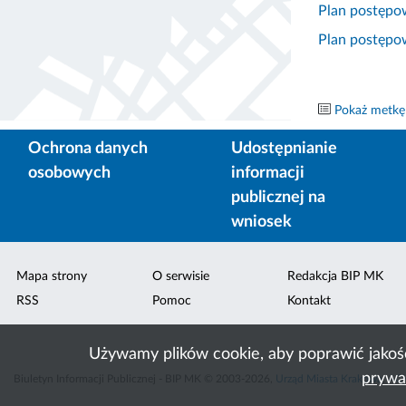
Plan postępo
Plan postępo
Pokaż metkę
Ochrona danych
Udostępnianie
osobowych
informacji
publicznej na
wniosek
Mapa strony
O serwisie
Redakcja BIP MK
RSS
Pomoc
Kontakt
Używamy plików cookie, aby poprawić jakoś
prywa
Biuletyn Informacji Publicznej - BIP MK © 2003-2026,
Urząd Miasta Krakowa
,
ACK