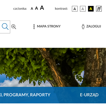
A
A
czcionka:
A
kontrast:
MAPA STRONY
ZALOGUJ
KI, PROGRAMY, RAPORTY
E-URZĄD