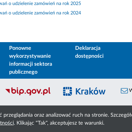
wań o udzielenie zamówień na rok 2025
wań o udzielenie zamówień na rok 2024
Ponowne
Deklaracja
wykorzystywanie
dostępności
informacji sektora
publicznego
W
ć przeglądania oraz analizować ruch na stronie. Szczeg
tności
. Klikając "Tak", akceptujesz te warunki.
 Cyfronet AGH
liczba wyświetleń:
6893