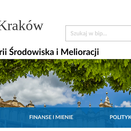
 Kraków
Szukaj w bip
ii Środowiska i Melioracji
FINANSE I MIENIE
POLITY