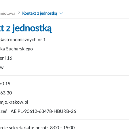
dmiotowa
Kontakt z jednostką
t z jednostką
 Gastronomicznych nr 1
yka Sucharskiego
ieni 16
ów
 50 19
 63 30
@mjo.krakow.pl
ęczeń: AE:PL-90612-63478-HBURB-26
cie sekretariatu: pn-pt: 8:00 - 15:00