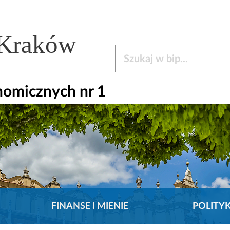
 Kraków
Szukaj w bip
nomicznych nr 1
FINANSE I MIENIE
POLITY