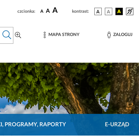
A
A
czcionka:
A
kontrast:
MAPA STRONY
ZALOGUJ
KI, PROGRAMY, RAPORTY
E-URZĄD