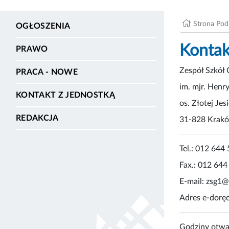
Strona Po
OGŁOSZENIA
Kontak
PRAWO
Zespół Szkół
PRACA - NOWE
im. mjr. Henr
KONTAKT Z JEDNOSTKĄ
os. Złotej Jes
REDAKCJA
31-828 Krak
Tel.: 012 644
Fax.: 012 644
E-mail: zsg1
Adres e-dor
Godziny otwar