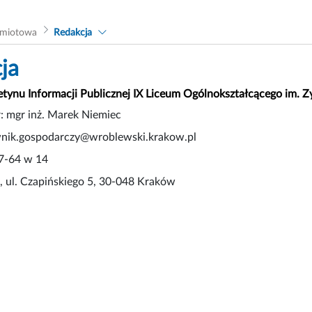
dmiotowa
Redakcja
ja
letynu Informacji Publicznej IX Liceum Ogólnokształcącego im
: mgr inż. Marek Niemiec
ownik.gospodarczy@wroblewski.krakow.pl
37-64 w 14
 ul. Czapińskiego 5, 30-048 Kraków