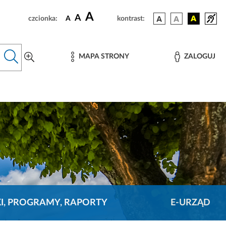
A
A
czcionka:
A
kontrast:
MAPA STRONY
ZALOGUJ
KI, PROGRAMY, RAPORTY
E-URZĄD