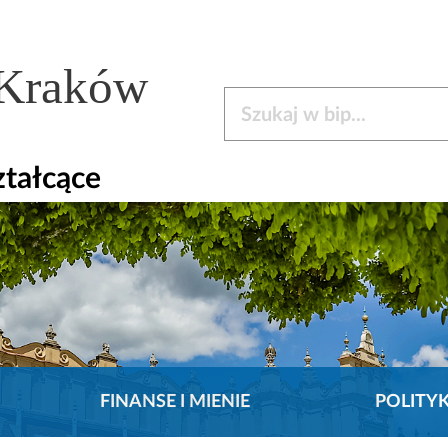
 Kraków
Szukaj w bip
ztałcące
FINANSE I MIENIE
POLITY