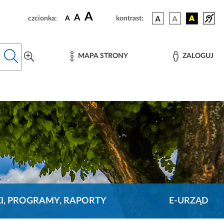
A
A
czcionka:
A
kontrast:
MAPA STRONY
ZALOGUJ
KI, PROGRAMY, RAPORTY
E-URZĄD