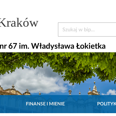
 Kraków
Szukaj w bip
nr 67 im. Władysława Łokietka
FINANSE I MIENIE
POLITY