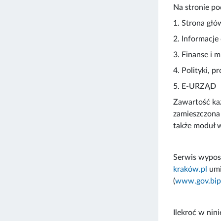
Na stronie p
1. Strona gł
2. Informacje
3. Finanse i m
4. Polityki, p
5. E-URZĄD
Zawartość każ
zamieszczona 
także moduł 
Serwis wypos
kraków.pl
umi
(
www.gov.bip
Ilekroć w nini