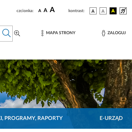
A
A
czcionka:
A
kontrast:
MAPA STRONY
ZALOGUJ
KI, PROGRAMY, RAPORTY
E-URZĄD