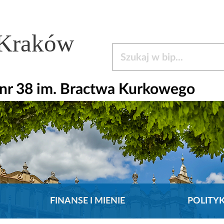
 Kraków
Szukaj w bip
nr 38 im. Bractwa Kurkowego
FINANSE I MIENIE
POLITY