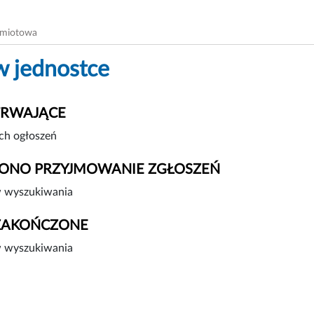
dmiotowa
w jednostce
TRWAJĄCE
ch ogłoszeń
ONO PRZYJMOWANIE ZGŁOSZEŃ
 wyszukiwania
ZAKOŃCZONE
 wyszukiwania