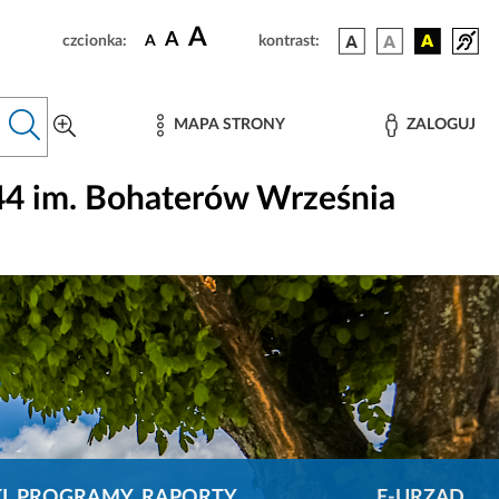
A
A
czcionka:
A
kontrast:
MAPA STRONY
ZALOGUJ
44 im. Bohaterów Września
KI, PROGRAMY, RAPORTY
E-URZĄD