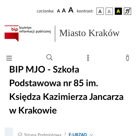
A
A
czcionka:
A
kontrast:
Miasto Kraków
BIP MJO - Szkoła
Podstawowa nr 85 im.
Księdza Kazimierza Jancarza
w Krakowie
Strona Podmiotowa
E-URZĄD