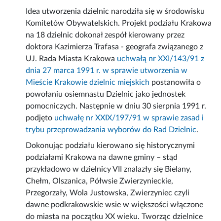
Idea utworzenia dzielnic narodziła się w środowisku
Komitetów Obywatelskich. Projekt podziału Krakowa
na 18 dzielnic dokonał zespół kierowany przez
doktora Kazimierza Trafasa - geografa związanego z
UJ. Rada Miasta Krakowa
uchwałą nr XXI/143/91 z
dnia 27 marca 1991 r. w sprawie utworzenia w
Mieście Krakowie dzielnic miejskich
postanowiła o
powołaniu osiemnastu Dzielnic jako jednostek
pomocniczych. Następnie w dniu 30 sierpnia 1991 r.
podjęto
uchwałę nr XXIX/197/91 w sprawie zasad i
trybu przeprowadzania wyborów do Rad Dzielnic
.
Dokonując podziału kierowano się historycznymi
podziałami Krakowa na dawne gminy – stąd
przykładowo w dzielnicy VII znalazły się Bielany,
Chełm, Olszanica, Półwsie Zwierzynieckie,
Przegorzały, Wola Justowska, Zwierzyniec czyli
dawne podkrakowskie wsie w większości włączone
do miasta na początku XX wieku. Tworząc dzielnice