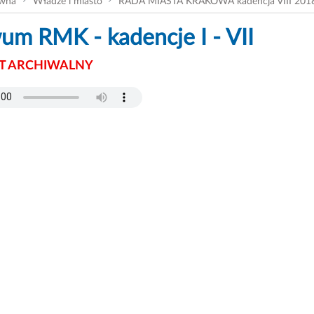
ówna
Władze i miasto
RADA MIASTA KRAKOWA kadencja VIII 201
um RMK - kadencje I - VII
 ARCHIWALNY