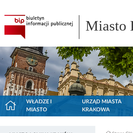
Miasto
WŁADZE I
URZĄD MIASTA
MIASTO
KRAKOWA