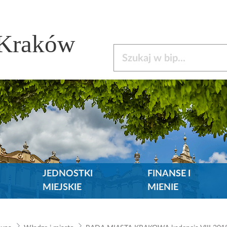
 Kraków
Szukaj w bip
JEDNOSTKI
FINANSE I
MIEJSKIE
MIENIE