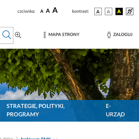
A
A
czcionka:
A
kontrast:
MAPA STRONY
ZALOGUJ
STRATEGIE, POLITYKI,
E-
PROGRAMY
URZĄD