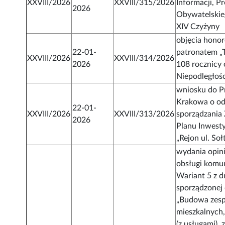
XXVIII/2026
XXVIII/315/2026
Informacji, P
2026
Obywatelskie
XIV Czyżyny
objęcia hon
22-01-
patronatem „T
XXVIII/2026
XXVIII/314/2026
2026
108 rocznicy 
Niepodległośc
wniosku do P
Krakowa o od
22-01-
XXVIII/2026
XXVIII/313/2026
sporządzania
2026
Planu Inwest
„Rejon ul. So
wydania opini
obsługi komun
Wariant 5 z d
sporządzonej 
„Budowa zes
mieszkalnych
(z usługami), 