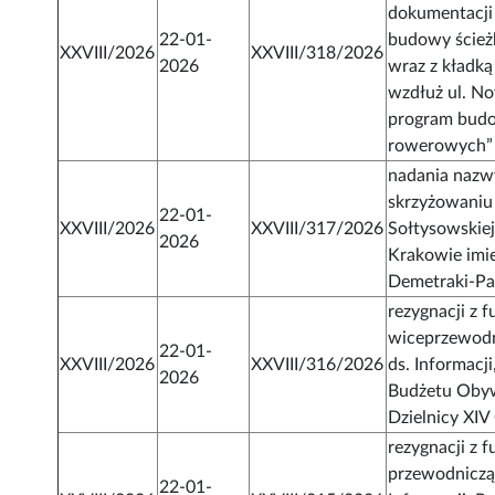
dokumentacji 
22-01-
budowy ścież
XXVIII/2026
XXVIII/318/2026
2026
wraz z kładką
wzdłuż ul. No
program budo
rowerowych”
nadania nazw
skrzyżowaniu 
22-01-
XXVIII/2026
XXVIII/317/2026
Sołtysowskiej
2026
Krakowie imi
Demetraki-Pa
rezygnacji z f
wiceprzewodn
22-01-
XXVIII/2026
XXVIII/316/2026
ds. Informacji
2026
Budżetu Obyw
Dzielnicy XIV
rezygnacji z f
przewodniczą
22-01-