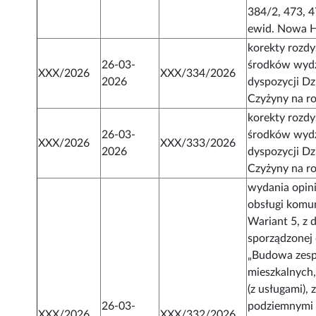
384/2, 473, 4
ewid. Nowa H
korekty rozd
26-03-
środków wydz
XXX/2026
XXX/334/2026
2026
dyspozycji Dz
Czyżyny na r
korekty rozd
26-03-
środków wydz
XXX/2026
XXX/333/2026
2026
dyspozycji Dz
Czyżyny na r
wydania opini
obsługi komun
Wariant 5, z d
sporządzonej 
„Budowa zes
mieszkalnych
(z usługami), 
26-03-
podziemnymi 
XXX/2026
XXX/332/2026