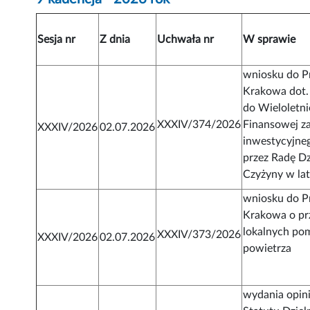
Sesja nr
Z dnia
Uchwała nr
W sprawie
wniosku do P
Krakowa dot
do Wieloletni
XXXIV/374/2026
Finansowej z
XXXIV/2026
02.07.2026
inwestycyjne
przez Radę Dz
Czyżyny w la
wniosku do P
Krakowa o pr
lokalnych po
XXXIV/373/2026
XXXIV/2026
02.07.2026
powietrza
wydania opini