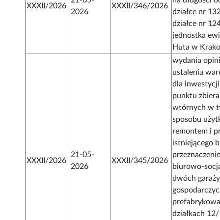
21-05-
na długości o
XXXII/2026
XXXII/346/2026
2026
działce nr 13
działce nr 12
jednostka ew
Huta w Krak
wydania opini
ustalenia w
dla inwestycj
punktu zbier
wtórnych w t
sposobu użyt
remontem i 
istniejącego 
21-05-
przeznaczeni
XXXII/2026
XXXII/345/2026
2026
biurowo-socj
dwóch garaż
gospodarczy
prefabrykowa
działkach 12