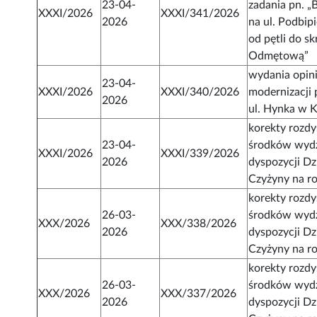
23-04-
zadania pn. 
XXXI/2026
XXXI/341/2026
2026
na ul. Podbip
od pętli do sk
Odmętową”
wydania opini
23-04-
XXXI/2026
XXXI/340/2026
modernizacji 
2026
ul. Hynka w 
korekty rozd
23-04-
środków wydz
XXXI/2026
XXXI/339/2026
2026
dyspozycji Dz
Czyżyny na r
korekty rozd
26-03-
środków wydz
XXX/2026
XXX/338/2026
2026
dyspozycji Dz
Czyżyny na r
korekty rozd
26-03-
środków wydz
XXX/2026
XXX/337/2026
2026
dyspozycji Dz