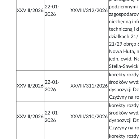
22-01-
podziemnymi 
XXVIII/2026
XXVIII/312/2026
2026
zagospodarow
niezbędną inf
techniczną i 
działkach 21/
21/29 obręb 6
Nowa Huta, n
jedn. ewid. N
Stella-Sawic
korekty rozd
22-01-
środków wydz
XXVIII/2026
XXVIII/311/2026
2026
dyspozycji Dz
Czyżyny na r
korekty rozd
22-01-
środków wydz
XXVIII/2026
XXVIII/310/2026
2026
dyspozycji Dz
Czyżyny na r
korekty rozd