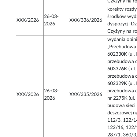
Czyżyny na r
korekty rozd
26-03-
środków wydz
XXX/2026
XXX/336/2026
2026
dyspozycji Dz
Czyżyny na r
wydania opini
„Przebudowa 
602330K (ul.
przebudowa d
603376K ( ul.
przebudowa d
602329K (ul. 
26-03-
przebudowa d
XXX/2026
XXX/335/2026
2026
nr 2275K (ul
budowa sieci 
deszczowej na
112/3, 122/1
122/16, 122/
287/1, 360/3,