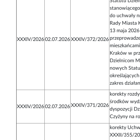
Statutu Dziel
stanowiącego 
do uchwały n
Rady Miasta 
13 maja 2026 
przeprowadzen
XXXIV/2026
02.07.2026
XXXIV/372/2026
mieszkańcami
Kraków w prz
Dzielnicom M
nowych Stat
określających 
zakres działan
korekty rozd
środków wydz
XXXIV/371/2026
XXXIV/2026
02.07.2026
dyspozycji Dz
Czyżyny na r
korekty Uchw
XXXII/355/2