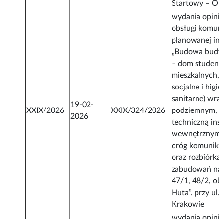
Startowy – Or
wydania opini
obsługi komu
planowanej in
„Budowa bud
– dom studenc
mieszkalnych,
socjalne i hig
sanitarne) wr
19-02-
XXIX/2026
XXIX/324/2026
podziemnym, 
2026
techniczną in
wewnętrznym
dróg komunika
oraz rozbiórk
zabudowań na
47/1, 48/2, 
Huta”. przy u
Krakowie
wydania opini