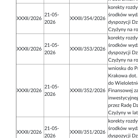
korekty rozd
21-05-
środków wydz
XXXII/2026
XXXII/354/2026
2026
dyspozycji Dz
Czyżyny na r
korekty rozd
21-05-
środków wydz
XXXII/2026
XXXII/353/2026
2026
dyspozycji Dz
Czyżyny na r
wniosku do P
Krakowa dot
do Wieloletni
21-05-
XXXII/2026
XXXII/352/2026
Finansowej z
2026
inwestycyjne
przez Radę Dz
Czyżyny w la
korekty rozd
21-05-
środków wydz
XXXII/2026
XXXII/351/2026
2026
dyspozycji Dz