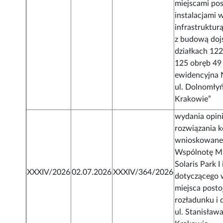
miejscami po
instalacjami
infrastruktur
z budową dojś
działkach 122
125 obręb 49
ewidencyjna 
ul. Dolnomłyń
Krakowie”
wydania opini
rozwiązania 
wnioskowane
Wspólnotę M
Solaris Park I 
XXXIV/2026
02.07.2026
XXXIV/364/2026
dotyczącego 
miejsca post
rozładunku i 
ul. Stanisław