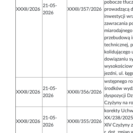
pobocze tłuc
21-05-
XXXII/2026
XXXII/357/2026
prowadzącą d
2026
inwestycji wr
zawracania p
miarodajnego
przebudową i
technicznej, 
kolidującego 
dowiązaniu s
wysokościowy
jezdni, ul. Ł
wstępnego r
21-05-
środków wydz
XXXII/2026
XXXII/356/2026
2026
dyspozycji Dz
Czyżyny na r
korekty Uchw
21-05-
XX/238/2025 
XXXII/2026
XXXII/355/2026
2026
XIV Czyżyny z
r. dot. zmia