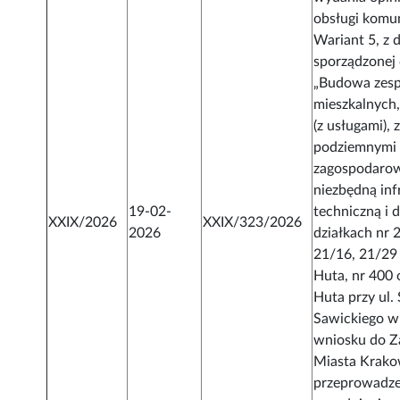
obsługi komun
Wariant 5, z d
sporządzonej 
„Budowa zes
mieszkalnych
(z usługami), 
podziemnymi 
zagospodarow
niezbędną inf
19-02-
techniczną i 
XXIX/2026
XXIX/323/2026
2026
działkach nr 
21/16, 21/29
Huta, nr 400
Huta przy ul. 
Sawickiego w
wniosku do Z
Miasta Krako
przeprowadz