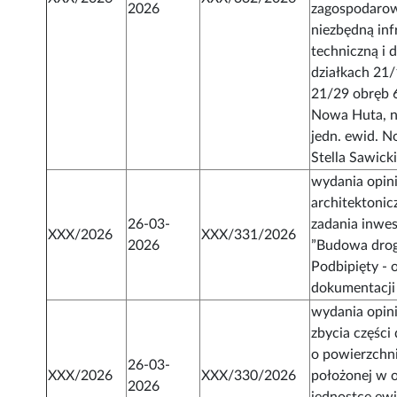
2026
zagospodarow
niezbędną inf
techniczną i 
działkach 21/
21/29 obręb 6
Nowa Huta, n
jedn. ewid. N
Stella Sawic
wydania opini
architektoni
26-03-
zadania inwes
XXX/2026
XXX/331/2026
2026
”Budowa drogi
Podbipięty -
dokumentacji
wydania opini
zbycia części 
o powierzchni
26-03-
XXX/2026
XXX/330/2026
położonej w 
2026