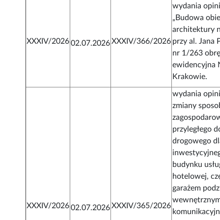
wydania opini
„Budowa obie
architektury 
XXXIV/2026
XXXIV/366/2026
przy al. Jana 
02.07.2026
nr 1/263 obr
ewidencyjna
Krakowie.
wydania opini
zmiany sposo
zagospodarow
przyległego d
drogowego dl
inwestycyjne
budynku usłu
hotelowej, cz
garażem pod
wewnętrznym
XXXIV/2026
XXXIV/365/2026
02.07.2026
komunikacyjn