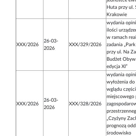
jednostce ew
Huta przy ul.
Krakowie
wydania opini
ilości urządz
w ramach rea
26-03-
XXX/2026
XXX/329/2026
zadania „Par
2026
przy ul. Na Za
Budżet Obywat
edycja XI”
wydania opin
wyłożenia do
wglądu części
miejscowego 
26-03-
XXX/2026
XXX/328/2026
zagospodaro
2026
przestrzenneg
„Czyżyny Zac
prognozą odd
środowisko