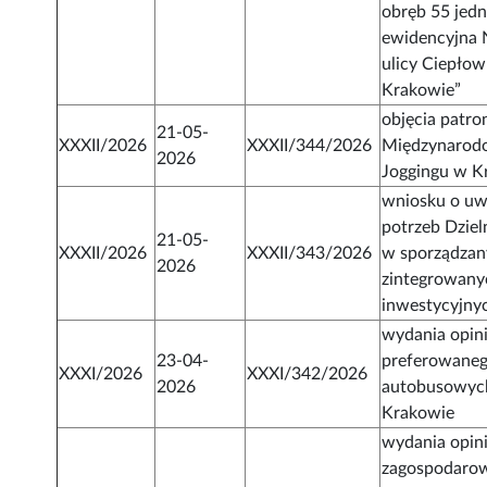
obręb 55 jed
ewidencyjna 
ulicy Ciepłow
Krakowie”
objęcia patr
21-05-
XXXII/2026
XXXII/344/2026
Międzynarod
2026
Joggingu w K
wniosku o uw
potrzeb Dziel
21-05-
XXXII/2026
XXXII/343/2026
w sporządza
2026
zintegrowany
inwestycyjny
wydania opini
23-04-
preferowanego
XXXI/2026
XXXI/342/2026
2026
autobusowych
Krakowie
wydania opini
zagospodarow