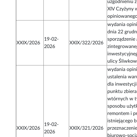
uzgodnieniu z
XIV Czyżyny wi
opiniowanego
wydania opini
dnia 22 grudn
19-02-
sporządzenie 
XXIX/2026
XXIX/322/2026
2026
zintegrowane
inwestycyjne
ulicy Śliwko
wydania opini
ustalenia w
dla inwestycj
punktu zbier
wtórnych w t
sposobu użyt
remontem i 
istniejącego 
19-02-
XXIX/2026
XXIX/321/2026
przeznaczeni
2026
biurowo-socj