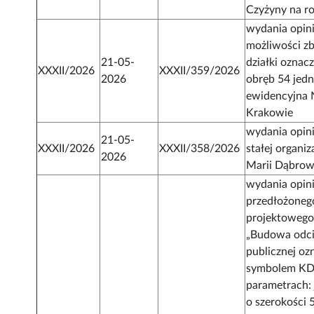
Czyżyny na r
wydania opini
możliwości zb
21-05-
działki oznac
XXXII/2026
XXXII/359/2026
2026
obręb 54 jed
ewidencyjna
Krakowie
wydania opini
21-05-
XXXII/2026
XXXII/358/2026
stałej organiz
2026
Marii Dąbrow
wydania opini
przedłożoneg
projektowego 
„Budowa odci
publicznej o
symbolem KD
parametrach: 
o szerokości 