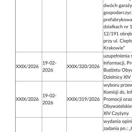
dwóch garaż
gospodarczy
prefabrykowa
działkach nr 
12/191 obrę
przy ul. Ciep
Krakowie”
uzupełnienia 
19-02-
Informacji, P
XXIX/2026
XXIX/320/2026
2026
Budżetu Obyw
Dzielnicy XIV
wyboru prze
Komisji ds. In
19-02-
XXIX/2026
XXIX/319/2026
Promocji ora
2026
Obywatelskie
XIV Czyżyny
wydania opinii
zadania pn.: