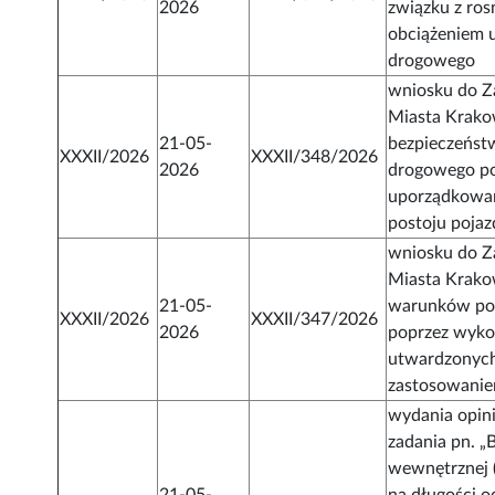
2026
związku z ro
obciążeniem 
drogowego
wniosku do Z
Miasta Krak
21-05-
bezpieczeńst
XXXII/2026
XXXII/348/2026
2026
drogowego p
uporządkowan
postoju poja
wniosku do Z
Miasta Krak
21-05-
warunków po
XXXII/2026
XXXII/347/2026
2026
poprzez wyko
utwardzonych
zastosowanie
wydania opini
zadania pn. 
wewnętrznej (