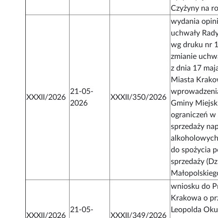
Czyżyny na r
wydania opini
uchwały Rad
wg druku nr 
zmianie uch
z dnia 17 maj
Miasta Krako
21-05-
wprowadzenia
XXXII/2026
XXXII/350/2026
2026
Gminy Miejsk
ograniczeń w
sprzedaży na
alkoholowych
do spożycia 
sprzedaży (Dz
Małopolskieg
wniosku do P
Krakowa o pr
21-05-
Leopolda Oku
XXXII/2026
XXXII/349/2026