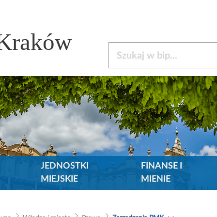
 Kraków
Szukaj w bip
JEDNOSTKI
FINANSE I
MIEJSKIE
MIENIE