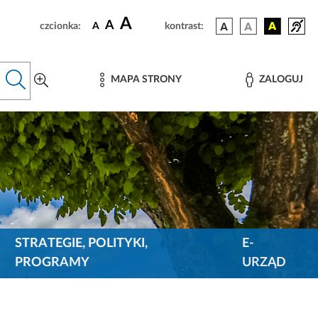
A
A
czcionka:
A
kontrast:
MAPA STRONY
ZALOGUJ
STRATEGIE, POLITYKI,
E-
PROGRAMY
URZĄD