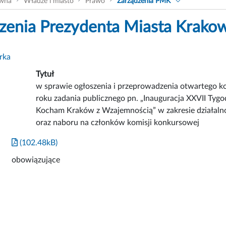
ówna
Władze i miasto
Prawo
Zarządzenia PMK
zenia Prezydenta Miasta Krako
rka
Tytuł
w sprawie ogłoszenia i przeprowadzenia otwartego ko
roku zadania publicznego pn. „Inauguracja XXVII Ty
Kocham Kraków z Wzajemnością” w zakresie działaln
oraz naboru na członków komisji konkursowej
(102.48kB)
obowiązujące