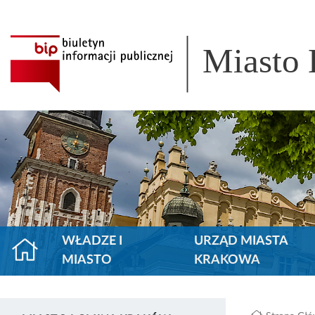
Miasto
WŁADZE I
URZĄD MIASTA
MIASTO
KRAKOWA