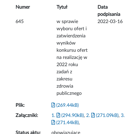
Numer
Tytuł
Data
podpisania
645
w sprawie
2022-03-16
wyboru ofert i
zatwierdzenia
wyników
konkursu ofert
na realizację w
2022 roku
zadań z
zakresu
zdrowia
publicznego
Plik:
(269.44kB)
Załączniki:
1.
(294.90kB)
,
2.
(271.09kB)
,
3.
(271.44kB)
,
Status aktu:
obowiązujące