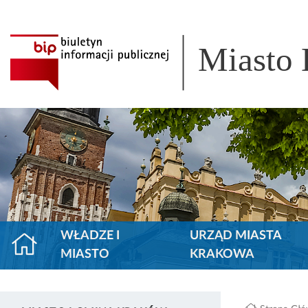
Miasto
WŁADZE I
URZĄD MIASTA
MIASTO
KRAKOWA