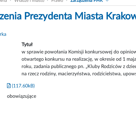
ówna
Władze i miasto
Prawo
Zarządzenia PMK
zenia Prezydenta Miasta Krako
rka
Tytuł
w sprawie powołania Komisji konkursowej do opinio
otwartego konkursu na realizację, w okresie od 1 ma
roku, zadania publicznego pn. „Kluby Rodziców z dzieć
na rzecz rodziny, macierzyństwa, rodzicielstwa, upow
(117.60kB)
obowiązujące