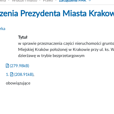
ówna
Władze i miasto
Prawo
Zarządzenia PMK
zenia Prezydenta Miasta Krako
rka
Tytuł
w sprawie przeznaczenia części nieruchomości grun
Miejskiej Kraków położonej w Krakowie przy ul. ks.
dzierżawę w trybie bezprzetargowym
(279.98kB)
1.
(208.91kB)
,
obowiązujące