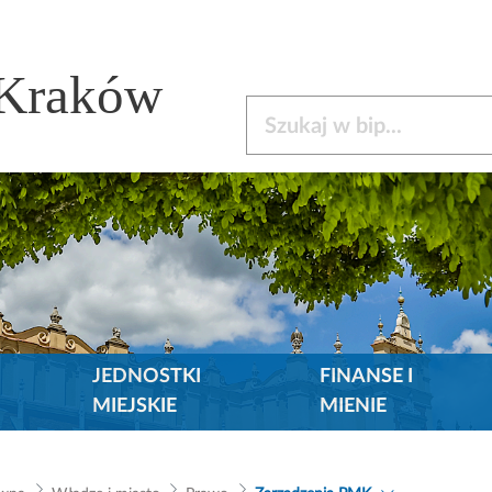
 Kraków
Szukaj w bip
JEDNOSTKI
FINANSE I
MIEJSKIE
MIENIE