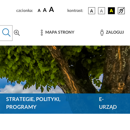
A
A
czcionka:
A
kontrast:
MAPA STRONY
ZALOGUJ
STRATEGIE, POLITYKI,
E-
PROGRAMY
URZĄD