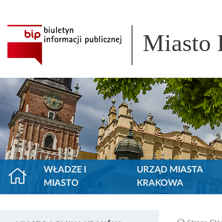
Miasto
WŁADZE I
URZĄD MIASTA
MIASTO
KRAKOWA