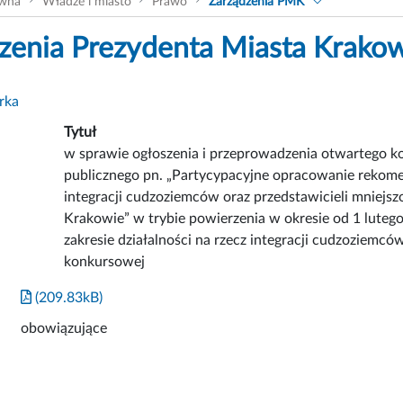
ówna
Władze i miasto
Prawo
Zarządzenia PMK
zenia Prezydenta Miasta Krako
rka
Tytuł
w sprawie ogłoszenia i przeprowadzenia otwartego kon
publicznego pn. „Partycypacyjne opracowanie rekomend
integracji cudzoziemców oraz przedstawicieli mniejs
Krakowie” w trybie powierzenia w okresie od 1 lutego
zakresie działalności na rzecz integracji cudzoziemc
konkursowej
(209.83kB)
obowiązujące