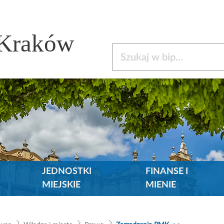
 Kraków
Szukaj w bip
JEDNOSTKI
FINANSE I
MIEJSKIE
MIENIE