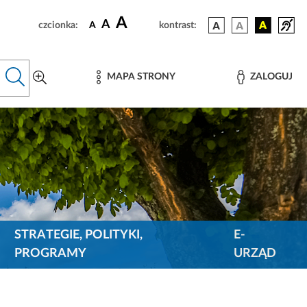
A
A
czcionka:
A
kontrast:
MAPA STRONY
ZALOGUJ
STRATEGIE, POLITYKI,
E-
PROGRAMY
URZĄD