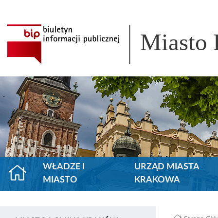
Miasto
WŁADZE I
URZĄD MIASTA
MIASTO
KRAKOWA