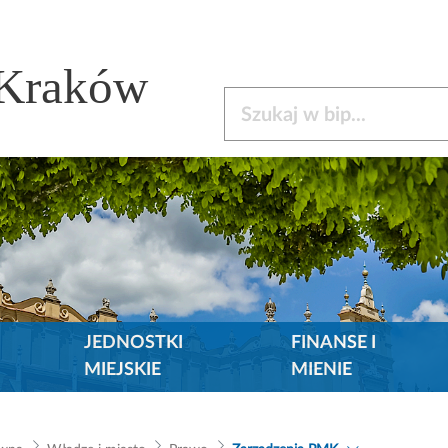
 Kraków
Szukaj w bip
JEDNOSTKI
FINANSE I
MIEJSKIE
MIENIE