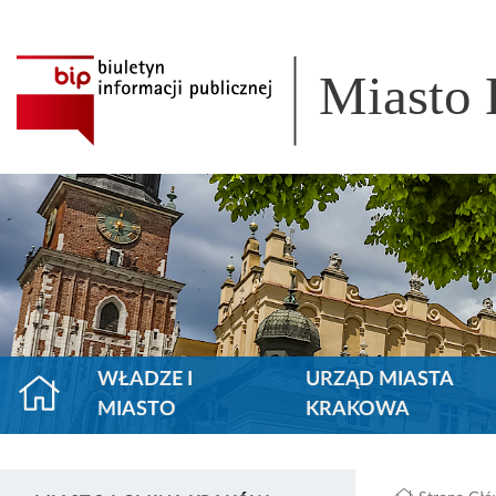
Miasto
WŁADZE I
URZĄD MIASTA
MIASTO
KRAKOWA