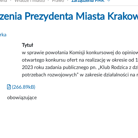
ówna
Władze i miasto
Prawo
Zarządzenia PMK
zenia Prezydenta Miasta Krako
rka
Tytuł
w sprawie powołania Komisji konkursowej do opinio
otwartego konkursu ofert na realizację w okresie od 
2023 roku zadania publicznego pn. „Klub Rodzica z dz
potrzebach rozwojowych” w zakresie działalności na
(266.89kB)
obowiązujące