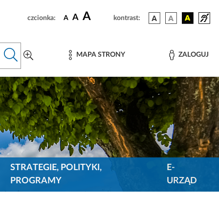
A
A
czcionka:
A
kontrast:
MAPA STRONY
ZALOGUJ
STRATEGIE, POLITYKI,
E-
PROGRAMY
URZĄD